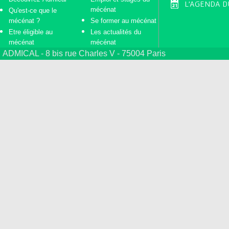
L'AGENDA D
mécénat
Qu'est-ce que le
mécénat ?
Se former au mécénat
Etre éligible au
Les actualités du
mécénat
mécénat
ADMICAL - 8 bis rue Charles V - 75004 Paris