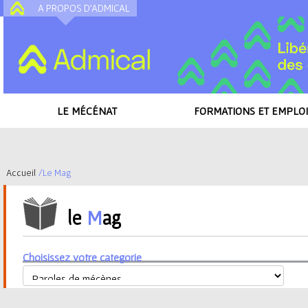
A PROPOS D'ADMICAL
A
LE MÉCÉNAT
FORMATIONS ET EMPLOI
Accueil
/
Le Mag
V
le
M
ag
o
u
Choisissez votre categorie
s