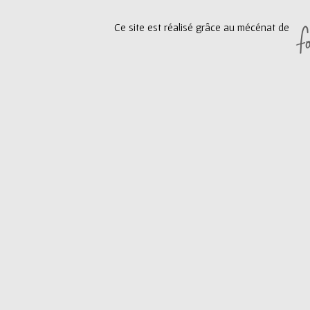
ê
Ce site est réalisé grâce au mécénat de
t
e
s
i
c
i