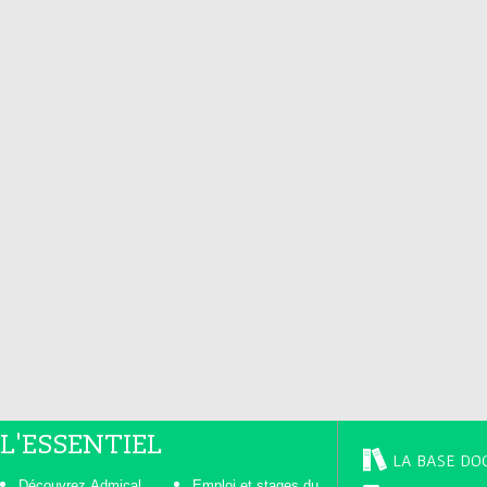
L'ESSENTIEL
LA BASE DO
Découvrez Admical
Emploi et stages du