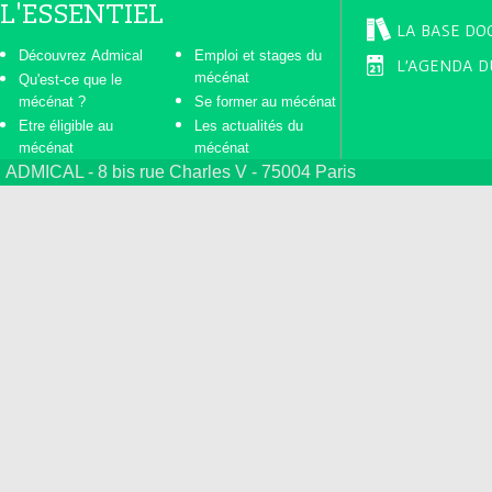
L'ESSENTIEL
LA BASE DO
Découvrez Admical
Emploi et stages du
L'AGENDA D
mécénat
Qu'est-ce que le
mécénat ?
Se former au mécénat
Etre éligible au
Les actualités du
mécénat
mécénat
ADMICAL - 8 bis rue Charles V - 75004 Paris