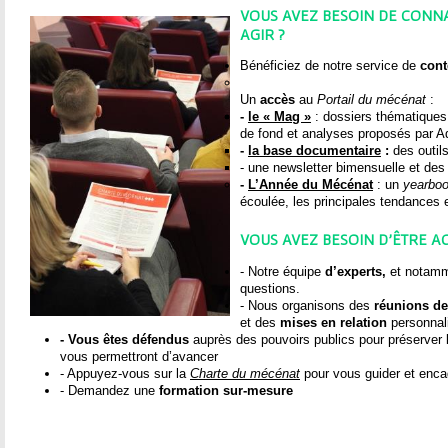
t
VOUS AVEZ BESOIN DE CONN
AGIR ?
e
Bénéficiez de notre service de
cont
s
Un
accès
au
Portail du mécénat
:
-
le « Mag »
: dossiers thématiques
i
de fond et analyses proposés par A
-
la base documentaire
:
des outils
- une newsletter bimensuelle et des 
c
-
L’Année du Mécénat
: un
yearbo
écoulée, les principales tendances
i
VOUS AVEZ BESOIN D’ÊTRE 
- Notre équipe
d’experts,
et notam
questions.
- Nous organisons des
réunions de 
et des
mises en relation
personnal
- Vous êtes défendus
auprès des pouvoirs publics pour préserver le
vous permettront d’avancer
- Appuyez-vous sur la
Charte du mécénat
pour vous guider et encad
- Demandez une
formation sur-mesure