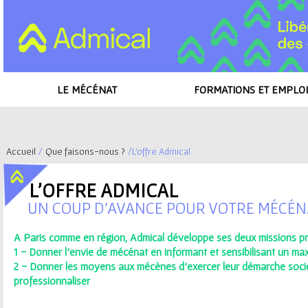
LE MÉCÉNAT
FORMATIONS ET EMPLOI
Accueil
/
Que faisons-nous ?
/
L'offre Admical
V
L'OFFRE ADMICAL
o
UN COUP D’AVANCE POUR VOTRE MÉCÉN
u
A Paris comme en région, Admical développe ses deux missions pri
1 - Donner l'envie de mécénat en informant et sensibilisant un m
s
2 - Donner les moyens aux mécènes d'exercer leur démarche sociét
professionnaliser
ê