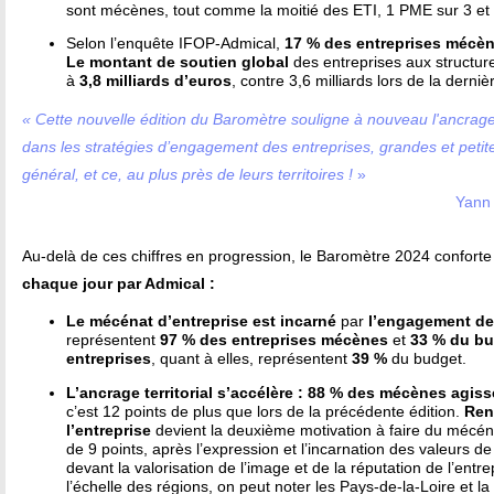
sont mécènes, tout comme la moitié des ETI, 1 PME sur 3 et
Selon l’enquête IFOP-Admical,
17 % des entreprises mécèn
Le montant de soutien global
des entreprises aux structure
à
3,8 milliards d’euros
, contre 3,6 milliards lors de la derni
« Cette nouvelle édition du Baromètre souligne à nouveau l'ancrage
dans les stratégies d’engagement des entreprises, grandes et petites,
général, et ce, au plus près de leurs territoires !
»
Yann 
Au-delà de ces chiffres en progression, le Baromètre 2024 conforte
chaque jour par Admical :
Le mécénat d’entreprise est incarné
par
l’engagement de
représentent
97 % des entreprises mécènes
et
33 % du b
entreprises
, quant à elles, représentent
39 %
du budget.
L’ancrage territorial s’accélère : 88 % des mécènes agiss
c’est 12 points de plus que lors de la précédente édition.
Renf
l’entreprise
devient la deuxième motivation à faire du mécén
de 9 points, après l’expression et l’incarnation des valeurs de
devant la valorisation de l’image et de la réputation de l’entr
l’échelle des régions, on peut noter les Pays-de-la-Loire et l