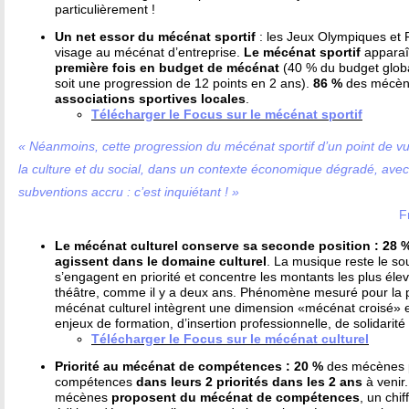
particulièrement !
Un net essor du mécénat sportif
: les Jeux Olympiques et
visage au mécénat d’entreprise.
Le mécénat sportif
appara
première fois en budget de mécénat
(40 % du budget globa
soit une progression de 12 points en 2 ans).
86 %
des mécèn
associations sportives locales
.
​Télécharger le Focus sur le mécénat sportif
« Néanmoins, cette progression du mécénat sportif d’un point de vu
la culture et du social, dans un contexte économique dégradé, avec
subventions accru : c’est inquiétant ! »
F
Le mécénat culturel conserve sa seconde position
: 28 
agissent dans le domaine culturel
. La musique reste le s
s’engagent en priorité et concentre les montants les plus élevé
théâtre, comme il y a deux ans. Phénomène mesuré pour la 
mécénat culturel intègrent une dimension «mécénat croisé» en
enjeux de formation, d’insertion professionnelle, de solidarit
Télécharger le Focus sur le mécénat culturel
Priorité au mécénat de compétences : 20 %
des mécènes p
compétences
dans leurs 2 priorités dans les 2 ans
à venir.
mécènes
proposent du mécénat de compétences
, un chif