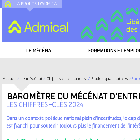
A PROPOS D'ADMICAL
A
LE MÉCÉNAT
FORMATIONS ET EMPLOI
Accueil
/
Le mécénat
/
Chiffres et tendances
/
Etudes quantitatives
/
Baro
V
BAROMÈTRE DU MÉCÉNAT D'ENTRE
o
LES CHIFFRES-CLÉS 2024
u
Dans un contexte politique national plein d’incertitudes,
le cap 
est franchi
pour soutenir toujours plus le financement de l’intérê
s