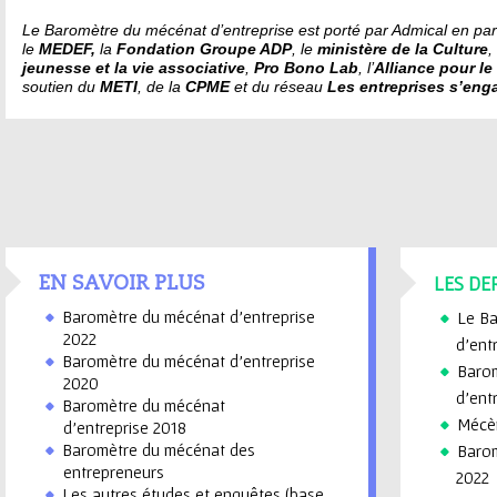
Le Baromètre du mécénat d’entreprise est porté par Admical en par
le
MEDEF,
la
Fondation Groupe ADP
, le
ministère de la Culture
,
jeunesse et la vie associative
,
Pro Bono Lab
, l’
Alliance pour l
soutien du
METI
, de la
CPME
et du réseau
Les entreprises s’eng
LES DE
EN SAVOIR PLUS
Baromètre du mécénat d'entreprise
Le Ba
202
2
d’ent
Baromètre du mécénat d'entreprise
Barom
2020
d'ent
Baromètre du mécénat
Mécè
d'entreprise 2018
Baromètre du mécénat des
Barom
entrepreneurs
2022
Les autres études et enquêtes (base