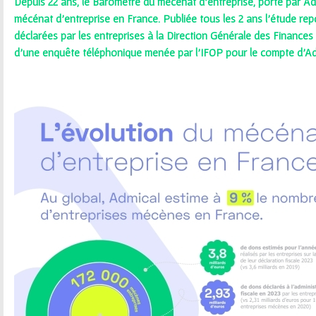
ê
Depuis 22 ans, le Baromètre du mécénat d'entreprise, porté par Adm
mécénat d'entreprise en France. Publiée tous les 2 ans l’étude rep
t
déclarées par les entreprises à la Direction Générale des Finances 
d’une enquête téléphonique menée par l'IFOP pour le compte d'Ad
e
s
i
c
i