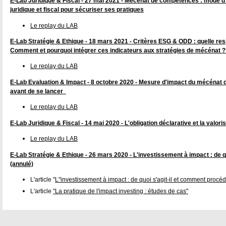
E-Lab Juridique & Fiscal - 27 mai 2021 - Mécénat de compétences : mode d'e
juridique et fiscal pour sécuriser ses pratiques
Le replay du LAB
E-Lab Stratégie & Ethique - 18 mars 2021 - Critères ESG & ODD : quelle res
Comment et pourquoi intégrer ces indicateurs aux stratégies de mécénat ?
Le replay du LAB
E-Lab Evaluation & Impact - 8 octobre 2020 - Mesure d'impact du mécénat 
avant de se lancer
Le replay du LAB
E-Lab Juridique & Fiscal - 14 mai 2020 - L'obligation déclarative et la valor
Le replay du LAB
E-Lab Stratégie & Ethique - 26 mars 2020 - L'investissement à impact : de q
(annulé)
L'article "
L"investissement à impact : de quoi s'agit-il et comment procéd
L'article
"La pratique de l'impact investing : études de cas"