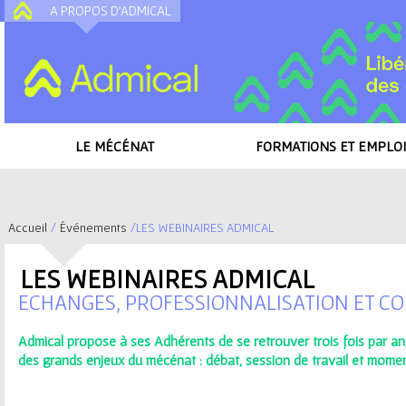
A PROPOS D'ADMICAL
A
LE MÉCÉNAT
FORMATIONS ET EMPLOI
Accueil
/
Événements
/
LES WEBINAIRES ADMICAL
V
LES WEBINAIRES ADMICAL
o
ECHANGES, PROFESSIONNALISATION ET CO
u
Admical propose à ses Adhérents de se retrouver trois fois par an,
des grands enjeux du mécénat : débat, session de travail et mome
s