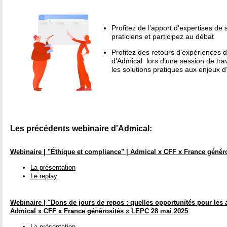
ê
t
Profitez de l’apport d’expertises de
praticiens et participez au débat
e
Profitez des retours d’expériences d
d’Admical lors d’une session de trav
s
les solutions pratiques aux enjeux d
i
c
i
Les précédents webinaire d'Admical:
Webinaire | "Éthique et compliance
"
| Admical x CFF x France génér
La présentation
Le replay
Webinaire | "Dons de jours de repos : quelles opportunités pour les a
Admical x CFF x France générosités x LEPC 28 mai 2025
La présentation