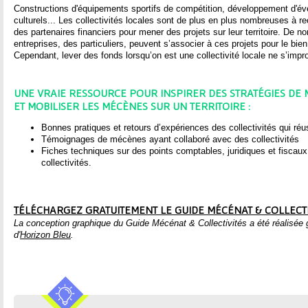
ê
Constructions d'équipements sportifs de compétition, développement d'é
culturels... Les collectivités locales sont de plus en plus nombreuses à r
t
des partenaires financiers pour mener des projets sur leur territoire. De 
entreprises, des particuliers, peuvent s’associer à ces projets pour le bien
e
Cependant, lever des fonds lorsqu’on est une collectivité locale ne s’impr
s
UNE VRAIE RESSOURCE POUR INSPIRER DES STRATÉGIES DE
ET MOBILISER LES MÉCÈNES SUR UN TERRITOIRE :
i
Bonnes pratiques et retours d’expériences des collectivités qui r
Témoignages de mécènes ayant collaboré avec des collectivités
c
Fiches techniques sur des points comptables, juridiques et fiscaux 
collectivités. ​
i
TÉLÉCHARGEZ GRATUITEMENT LE GUIDE MÉCÉNAT & COLLECTI
La conception graphique du Guide Mécénat & Collectivités a été réalisé
d'
Horizon Bleu
.