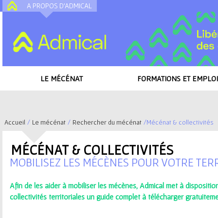
A PROPOS D'ADMICAL
A
LE MÉCÉNAT
FORMATIONS ET EMPLOI
Accueil
/
Le mécénat
/
Rechercher du mécénat
/
Mécénat & collectivités
V
MÉCÉNAT & COLLECTIVITÉS
o
MOBILISEZ LES MÉCÈNES POUR VOTRE TERR
u
Afin de les aider à mobiliser les mécènes, Admical met à dispositi
s
collectivités territoriales
un guide complet à télécharger gratuitem