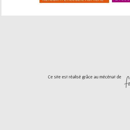
ê
t
e
s
i
c
i
Ce site est réalisé grâce au mécénat de