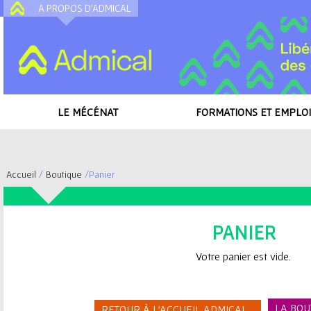
A PROPOS D'ADMICAL
A
LE MÉCÉNAT
FORMATIONS ET EMPLOI
Accueil
/
Boutique
/
Panier
V
o
PANIER
u
Votre panier est vide.
s
LA BOU
RETOUR À L'ACCUEIL ADMICAL