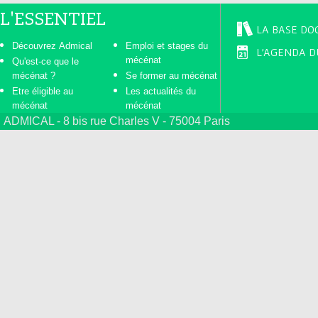
L'ESSENTIEL
LA BASE DO
Découvrez Admical
Emploi et stages du
L'AGENDA D
mécénat
Qu'est-ce que le
mécénat ?
Se former au mécénat
Etre éligible au
Les actualités du
mécénat
mécénat
ADMICAL - 8 bis rue Charles V - 75004 Paris