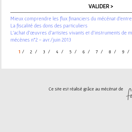
ê
t
Mieux comprendre les flux financiers du mécénat d'entre
e
La fiscalité des dons des particuliers
L'achat d’œuvres d'artistes vivants et d'instruments de 
s
mécènes n°2 - avr./juin 2013
i
1
2
3
4
5
6
7
8
9
P
c
a
i
g
Ce site est réalisé grâce au mécénat de
e
s