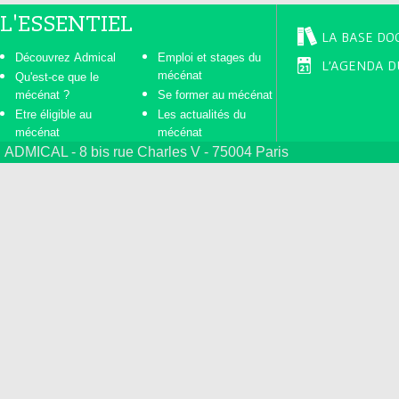
L'ESSENTIEL
LA BASE DO
Découvrez Admical
Emploi et stages du
L'AGENDA D
mécénat
Qu'est-ce que le
mécénat ?
Se former au mécénat
Etre éligible au
Les actualités du
mécénat
mécénat
ADMICAL - 8 bis rue Charles V - 75004 Paris