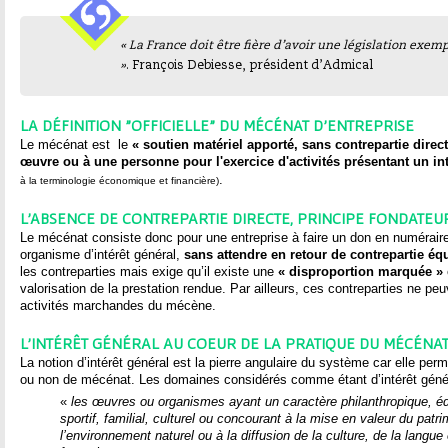
ê
t
« La France doit être fière d’avoir une législation exem
»
. François Debiesse, président d’Admical
e
s
LA DÉFINITION "OFFICIELLE" DU MÉCÉNAT D'ENTREPRISE
Le mécénat est le
« soutien matériel apporté, sans contrepartie direct
œuvre ou à une personne pour l'exercice d'activités présentant un int
i
.
à la terminologie économique et financière)
c
L’ABSENCE DE CONTREPARTIE DIRECTE, PRINCIPE FONDATE
Le mécénat consiste donc pour une entreprise à faire un don en numérair
i
organisme d’intérêt général,
sans attendre en retour de contrepartie éq
les contreparties mais exige qu’il existe une
« disproportion marquée »
valorisation de la prestation rendue. Par ailleurs, ces contreparties ne pe
activités marchandes du mécène.
L'INTÉRÊT GÉNÉRAL AU COEUR DE LA PRATIQUE DU MÉCÉNA
La notion d’intérêt général est la pierre angulaire du système car elle per
ou non de mécénat. Les domaines considérés comme étant d’intérêt génér
«
les œuvres ou organismes ayant un caractère philanthropique, éduc
sportif, familial, culturel ou concourant à la mise en valeur du patr
l’environnement naturel ou à la diffusion de la culture, de la langu