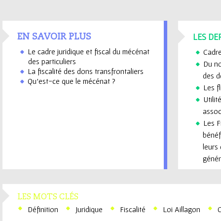
LES DE
EN SAVOIR PLUS
Le cadre juridique et fiscal du mécénat
Cadre 
des particuliers
Du no
La fiscalité des dons transfrontaliers
des d
Qu'est-ce que le mécénat ?
Les f
Utili
associ
Les F
bénéf
leurs
génér
LES MOTS CLÉS
Définition
Juridique
Fiscalité
Loi Aillagon
C