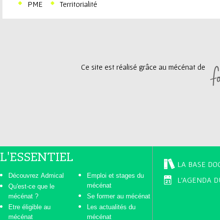
PME
Territorialité
Ce site est réalisé grâce au mécénat de
L'ESSENTIEL
LA BASE DO
Découvrez Admical
Emploi et stages du
L'AGENDA D
mécénat
Qu'est-ce que le
mécénat ?
Se former au mécénat
Etre éligible au
Les actualités du
mécénat
mécénat