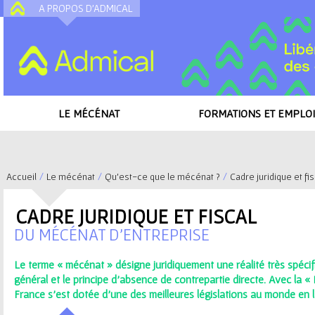
A PROPOS D'ADMICAL
A
LE MÉCÉNAT
FORMATIONS ET EMPLOI
Accueil
/
Le mécénat
/
Qu'est-ce que le mécénat ?
/
Cadre juridique et fis
V
CADRE JURIDIQUE ET FISCAL
o
DU MÉCÉNAT D'ENTREPRISE
u
Le terme « mécénat » désigne juridiquement une réalité très spécif
général et le principe d’absence de contrepartie directe. Avec la « 
s
France s’est dotée d’une des meilleures législations au monde en 