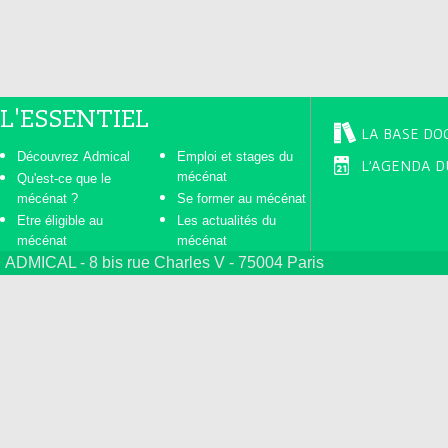
L'ESSENTIEL
LA BASE DO
Découvrez Admical
Emploi et stages du
L'AGENDA D
mécénat
Qu'est-ce que le
mécénat ?
Se former au mécénat
Etre éligible au
Les actualités du
mécénat
mécénat
ADMICAL - 8 bis rue Charles V - 75004 Paris