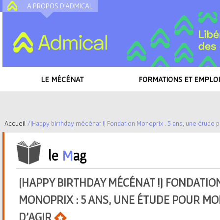
A PROPOS D'ADMICAL
A
LE MÉCÉNAT
FORMATIONS ET EMPLOI
Accueil
/
[Happy birthday mécénat !] Fondation Monoprix : 5 ans, une étude p
V
le
M
ag
o
u
[HAPPY BIRTHDAY MÉCÉNAT !] FONDATIO
MONOPRIX : 5 ANS, UNE ÉTUDE POUR M
s
D'AGIR