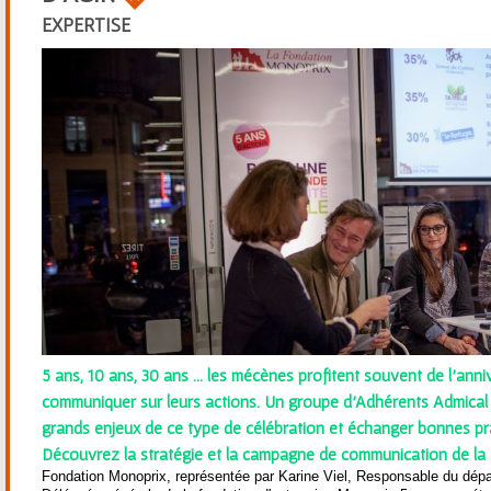
ê
EXPERTISE
t
e
s
i
c
i
5 ans, 10 ans, 30 ans ... les mécènes profitent souvent de l'ann
communiquer sur leurs actions. Un groupe d'Adhérents Admical s
grands enjeux de ce type de célébration et échanger bonnes pra
Découvrez la stratégie et la campagne de communication de la
Fondation Monoprix, représentée par Karine Viel, Responsable du dép