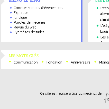
LES DE
MENU LE MAG
Comptes-rendus d’événements
L’éco
Expertise
alter
Juridique
clima
Paroles de mécènes
L'élé
Revue du web
Louis
Synthèses d’études
Les e
de l'
Quels
avec 
LES MOTS CLÉS
Préve
Communication
Fondation
Anniversaire
Monop
d'hor
Ce site est réalisé grâce au mécénat de