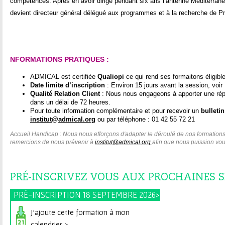
compétences. Après en avoir dirigé pendant six ans l’antenne Méditerrané
devient directeur général délégué aux programmes et à la recherche de 
NFORMATIONS PRATIQUES :
ADMICAL est certifiée
Qualiopi
ce qui rend ses formaitons éligib
Date limite d’inscription
: Environ 15 jours avant la session, voir B
Qualité Relation Client
: Nous nous engageons à apporter une ré
dans un délai de 72 heures.
Pour toute information complémentaire et pour recevoir un
bulletin
institut@admical.org
ou par téléphone : 01 42 55 72 21
Accueil Handicap : Nous nous efforçons d'adapter le déroulé de nos formation
remercions de nous prévenir à
institut@admical.org
afin que nous puission vous
PRÉ-INSCRIVEZ VOUS AUX PROCHAINES S
PRÉ-INSCRIPTION 18 SEPTEMBRE 2026>
J'ajoute cette formation à mon
calendrier >