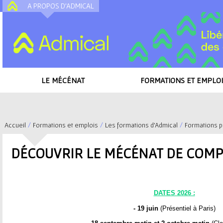
A PROPOS D'ADMICAL
A
LE MÉCÉNAT
FORMATIONS ET EMPLOI
Accueil
/
Formations et emplois
/
Les formations d'Admical
/
Formations p
mécénat de compétences
V
DÉCOUVRIR LE MÉCÉNAT DE COM
o
u
DATES 2026 :
s
- 19 juin
(Présentiel à Paris)