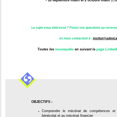
ê
- 18 septembre matin et 2 octobre matin
(Cla
t
e
Le sujet vous intéresse ? Posez vos questions ou recevez l
s
en nous contactant à :
institut@admica
i
Toutes les
nouveautés
en suivant la
page LinkedIn
c
i
OBJECTIFS :
Comprendre le mécénat de compétences et s
bénévolat et au mécénat financier.