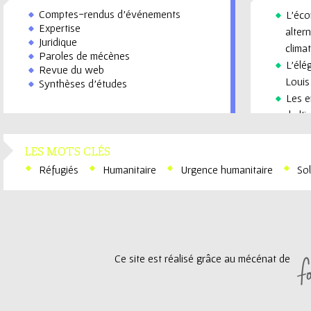
Comptes-rendus d’événements
L’éco
Expertise
alter
Juridique
clima
Paroles de mécènes
L'élé
Revue du web
Louis
Synthèses d’études
Les e
de l'
Quels
avec 
LES MOTS CLÉS
Préve
Réfugiés
Humanitaire
Urgence humanitaire
Sol
d'hor
Ce site est réalisé grâce au mécénat de