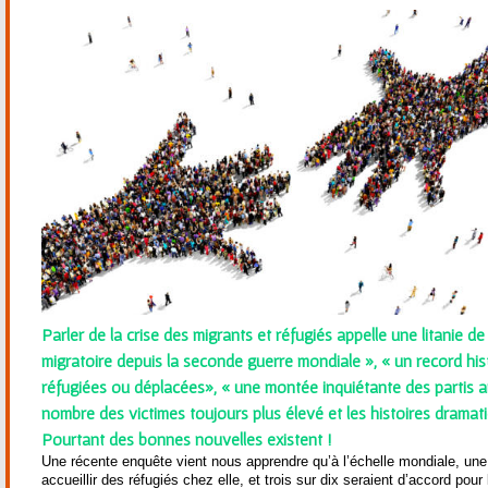
ê
t
e
s
i
c
i
Parler de la crise des migrants et réfugiés appelle une litanie de t
migratoire depuis la seconde guerre mondiale », « un record his
réfugiées ou déplacées», « une montée inquiétante des partis an
nombre des victimes toujours plus élevé et les histoires dramatiq
Pourtant des bonnes nouvelles existent !
Une récente enquête vient nous apprendre qu’à l’échelle mondiale, une 
accueillir des réfugiés chez elle, et trois sur dix seraient d’accord pour 