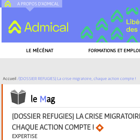
A PROPOS D'ADMICAL
A
LE MÉCÉNAT
FORMATIONS ET EMPLOI
Accueil
/
[DOSSIER REFUGIES] La crise migratoire, chaque action compte !
V
le
M
ag
o
u
[DOSSIER REFUGIES] LA CRISE MIGRATOIR
CHAQUE ACTION COMPTE !
s
EXPERTISE