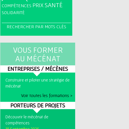
SANTÉ
PRIX
COMPÉTENCES
SOLIDARITÉ
RECHERCHER PAR MOTS CLÉS
VOUS FORMER
AU MÉCÉNAT
ENTREPRISES / MÉCÈNES
Construire et piloter une stratégie de
mécénat
Voir toutes les formations >
PORTEURS DE PROJETS
Découvrir le mécénat de
compétences
18 Septembre 2026