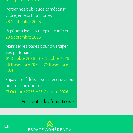
Personnes publiques et mécénat :
cadre, enjeux & pratiques
28 Septembre 2026
IA générative et stratégie de mécénat
29 Septembre 2026
Maitriser les bases pour diversifier
vos partenariats
01 Octobre 2026
-
02 Octobre 2026
26 Novembre 2026
-
27 Novembre
2026
Engager et fidéliser ses mécénes pour
une relation durable
15 Octobre 2026
-
16 Octobre 2026
Voir toutes les formations >
TTER
ESPACE ADHÉRENT >