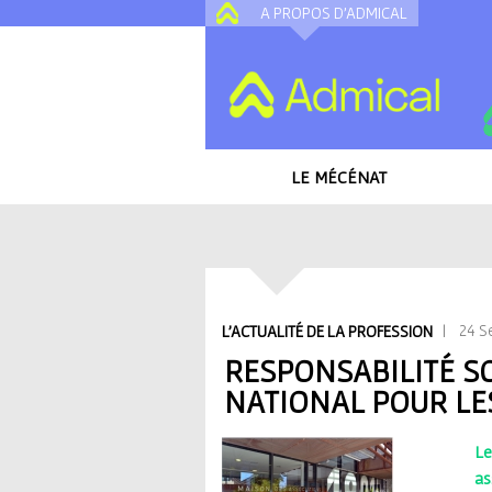
A PROPOS D'ADMICAL
LE MÉCÉNAT
Accueil
/
Toutes les actualités
/
Responsabili
V
| 24 Se
L'ACTUALITÉ DE LA PROFESSION
o
RESPONSABILITÉ SO
NATIONAL POUR LE
u
s
Le
as