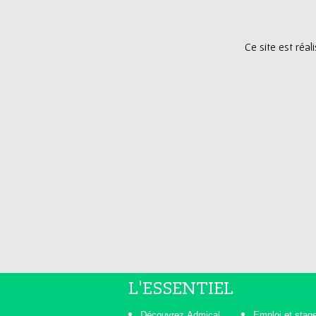
Ce site est réa
L'ESSENTIEL
Découvrez Admical
Emploi et stag