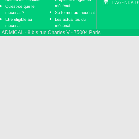
L'AGENDA D
mécénat
Qu'est-ce que le
mécénat ?
Se former au mécénat
Etre éligible au
Les actualités du
mécénat
mécénat
ADMICAL - 8 bis rue Charles V - 75004 Paris