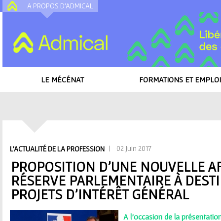
A PROPOS D'ADMICAL
A
LE MÉCÉNAT
FORMATIONS ET EMPLOI
Accueil
/
Toutes les actualités
/
Proposition d'une nouvelle affectation de 
projets d'intérêt général
V
| 02 Juin 2017
L'ACTUALITÉ DE LA PROFESSION
o
PROPOSITION D'UNE NOUVELLE AF
RÉSERVE PARLEMENTAIRE À DEST
u
PROJETS D'INTÉRÊT GÉNÉRAL
s
A l’occasion de la présentation