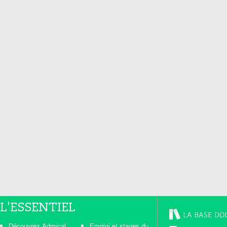
L'ESSENTIEL
LA BASE DO
Découvrez Admical
Emploi et stages du