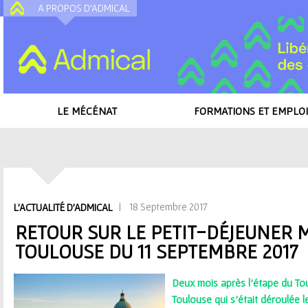
A PROPOS D'ADMICAL
A
LE MÉCÉNAT
FORMATIONS ET EMPLOI
Accueil
/
Toutes les actualités
/
Retour sur le petit-déjeuner mécénat à To
V
| 18 Septembre 2017
L'ACTUALITÉ D'ADMICAL
o
RETOUR SUR LE PETIT-DÉJEUNER 
TOULOUSE DU 11 SEPTEMBRE 2017
u
s
Deux mois après l’étape du To
Toulouse qui s’était déroulée l