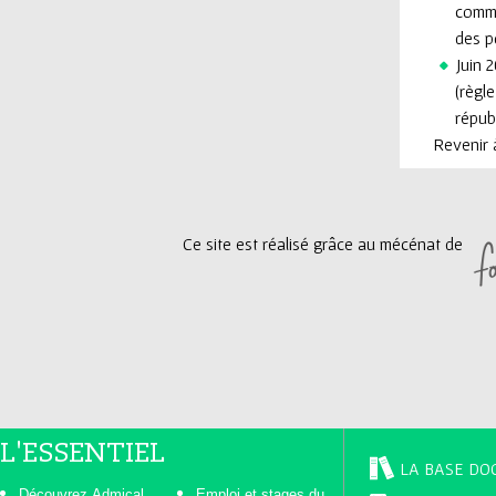
commi
des p
Juin 2
(règl
républ
Revenir à
Ce site est réalisé grâce au mécénat de
L'ESSENTIEL
LA BASE DO
Découvrez Admical
Emploi et stages du