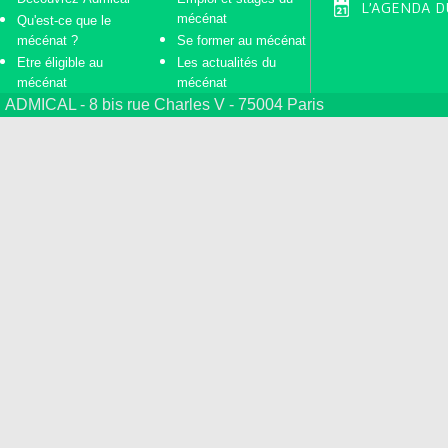
L'AGENDA D
mécénat
Qu'est-ce que le
mécénat ?
Se former au mécénat
Etre éligible au
Les actualités du
mécénat
mécénat
ADMICAL - 8 bis rue Charles V - 75004 Paris