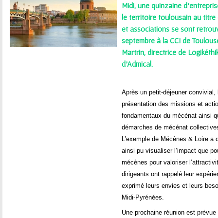
ê
Midi, une quinzaine d’entrepri
le territoire toulousain au titr
t
et associations se sont retrouv
e
septembre à la CCI de Toulous
Martrin, directrice de Logikéth
s
d’Admical.
i
Après un petit-déjeuner convivial,
c
présentation des missions et acti
fondamentaux du mécénat ainsi qu
i
démarches de mécénat collectives e
L’exemple de Mécènes & Loire a d’a
ainsi pu visualiser l’impact que pou
mécènes pour valoriser l’attractiv
dirigeants ont rappelé leur expérie
exprimé leurs envies et leurs bes
Midi-Pyrénées.
Une prochaine réunion est prévue 