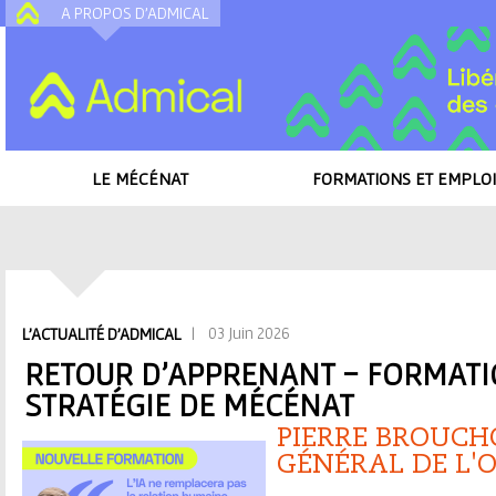
A PROPOS D'ADMICAL
A
LE MÉCÉNAT
FORMATIONS ET EMPLOI
Accueil
/
Toutes les actualités
/
Retour d'apprenant - Formation IA et stra
V
| 03 Juin 2026
L'ACTUALITÉ D'ADMICAL
o
RETOUR D'APPRENANT - FORMATIO
STRATÉGIE DE MÉCÉNAT
u
PIERRE BROUCH
s
GÉNÉRAL DE L'