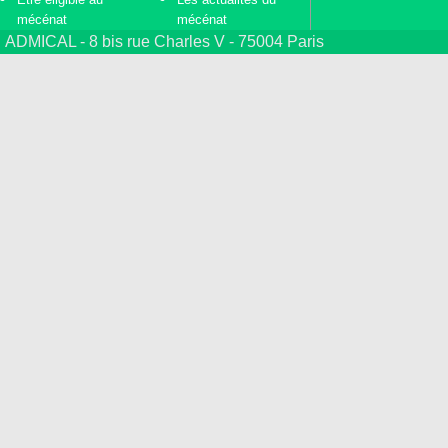
mécénat
mécénat
ADMICAL - 8 bis rue Charles V - 75004 Paris