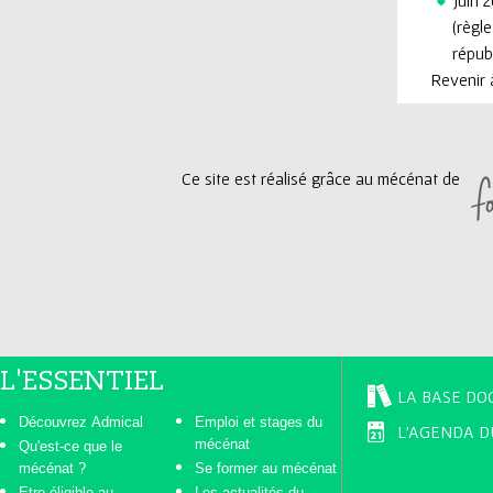
(règl
républ
Revenir à
Ce site est réalisé grâce au mécénat de
L'ESSENTIEL
LA BASE DO
Découvrez Admical
Emploi et stages du
L'AGENDA D
mécénat
Qu'est-ce que le
mécénat ?
Se former au mécénat
Etre éligible au
Les actualités du