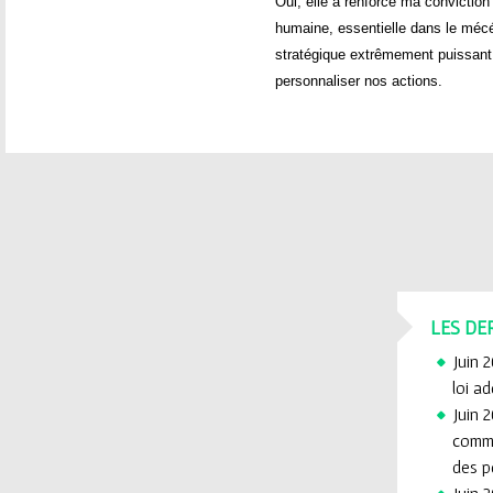
Oui, elle a renforcé ma conviction
humaine, essentielle dans le mécén
stratégique extrêmement puissant 
personnaliser nos actions.
LES DE
Juin 
loi a
Juin 2
commi
des p
Juin 2