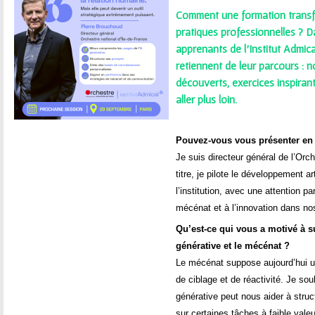
ê
Comment une formation transf
t
pratiques professionnelles ? Da
apprenants de l’Institut Admica
e
retiennent de leur parcours : 
découverts, exercices inspiran
s
aller plus loin.
i
Pouvez-vous vous présenter en 
c
Je suis directeur général de l’Orch
titre, je pilote le développement art
i
l’institution, avec une attention pa
mécénat et à l’innovation dans n
Qu’est-ce qui vous a motivé à su
générative et le mécénat ?
Le mécénat suppose aujourd’hui un
de ciblage et de réactivité. Je s
générative peut nous aider à str
sur certaines tâches à faible valeu