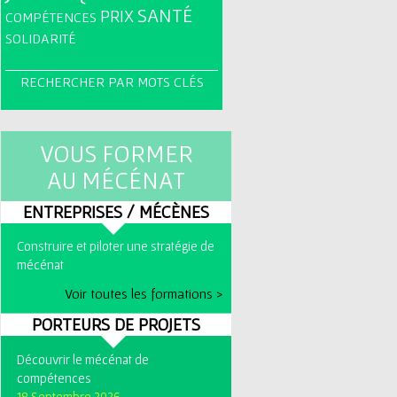
SANTÉ
PRIX
COMPÉTENCES
SOLIDARITÉ
RECHERCHER PAR MOTS CLÉS
VOUS FORMER
AU MÉCÉNAT
ENTREPRISES / MÉCÈNES
Construire et piloter une stratégie de
mécénat
Voir toutes les formations >
PORTEURS DE PROJETS
Découvrir le mécénat de
compétences
18 Septembre 2026