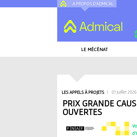
A PROPOS D'ADMICAL
LE MÉCÉNAT
Accueil
/
Toutes les actualités
/
Prix Grande
V
| 01 Juillet 2026
LES APPELS À PROJETS
o
PRIX GRANDE CAUSE
OUVERTES
u
s
Vo
d'