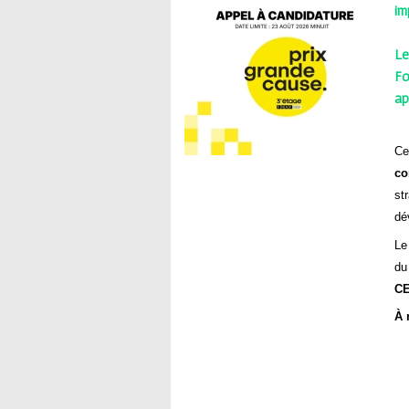
ê
im
t
L
e
Fo
ap
s
i
Ce
co
c
st
dé
i
Le
du
C
À 