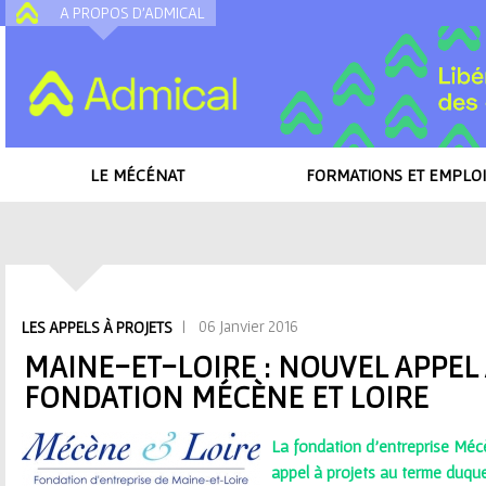
A PROPOS D'ADMICAL
A
LE MÉCÉNAT
FORMATIONS ET EMPLOI
Accueil
/
Toutes les actualités
/
Maine-et-Loire : nouvel appel à projets de
V
| 06 Janvier 2016
LES APPELS À PROJETS
o
MAINE-ET-LOIRE : NOUVEL APPEL 
FONDATION MÉCÈNE ET LOIRE
u
s
La fondation d'entreprise Mécè
appel à projets au terme duque