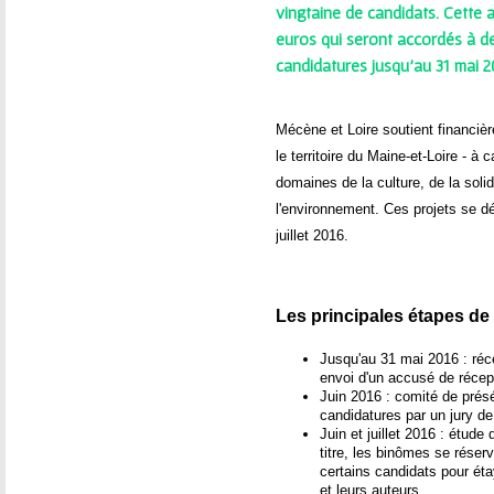
ê
vingtaine de candidats. Cette
euros qui seront accordés à de
t
candidatures jusqu'au 31 mai 2
e
Mécène et Loire soutient financiè
s
le territoire du Maine-et-Loire - à 
i
domaines de la culture, de la solid
l'environnement. Ces projets se d
c
juillet 2016.
i
Les principales étapes de 
Jusqu'au 31 mai 2016 : réc
envoi d'un accusé de récep
Juin 2016 : comité de présél
candidatures par un jury de
Juin et juillet 2016 : étude
titre, les binômes se réserv
certains candidats pour éta
et leurs auteurs.