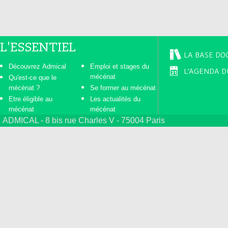
L'ESSENTIEL
LA BASE DO
Découvrez Admical
Emploi et stages du
L'AGENDA D
mécénat
Qu'est-ce que le
mécénat ?
Se former au mécénat
Etre éligible au
Les actualités du
mécénat
mécénat
ADMICAL - 8 bis rue Charles V - 75004 Paris