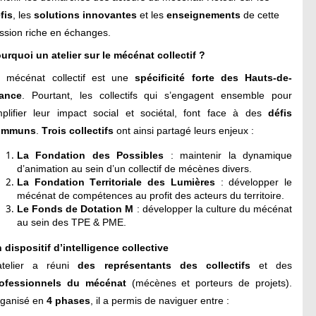
fis
, les
solutions innovantes
et les
enseignements
de cet
te
ssion
riche en échanges.
urquoi un atelier sur le mécénat collectif ?
 mécénat collectif est une
spécificité forte des Hauts-de-
ance
. Pourtant,
l
es collectif
s qui s’engagent ensemble pour
plifier leur impact social et sociétal,
font face à des
défis
ommuns
.
T
rois collectifs
ont
ainsi
partagé leurs enjeux :
La Fondation des Possibles
:
maintenir la dynamique
d’animation
au sein d’un collectif de mécènes divers
.
La Fondation Territoriale des Lumières
:
d
évelopper le
mécénat de compétences au profit
des acteurs du territoire.
Le Fonds de Dotation M
: d
évelopper la culture du mécénat
au sein
des TPE
&
PME.
 dispositif d’intelligence collective
atelier a réuni
des représentants des collectifs
et
des
ofessionnels
du mécénat
(mécènes et porteurs de projets)
.
ganisé en
4 phases
, il a permis
de
naviguer entre
: