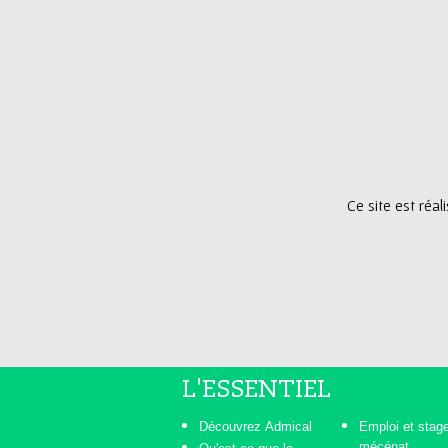
Ce site est réa
L'ESSENTIEL
Découvrez Admical
Emploi et stag
mécénat