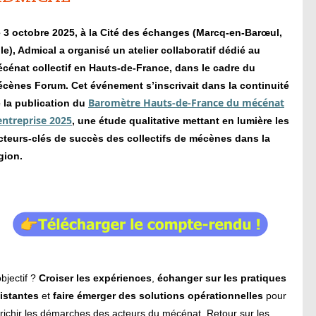
e
3 octobre 2025
, à la
Cité des échanges (
Marcq-en-Barœul
,
lle)
,
Admical
a organisé un
atelier collaboratif
dédié au
cénat collectif en Hauts-de-France
, dans le cadre du
écènes Forum
. Cet événement s’inscrivait dans la continuité
Baromètre Hauts-de-France du mécénat
 la publication du
entreprise 2025
, une étude qualitative mettant en lumière les
cteurs-clés de succès des collectifs de mécènes
dans la
gion.
objectif ?
Croiser les expériences
,
échanger sur les pratiques
istantes
et
faire émerger des solutions opérationnelles
pour
richir les démarches des acteurs du mécénat. Retour sur les