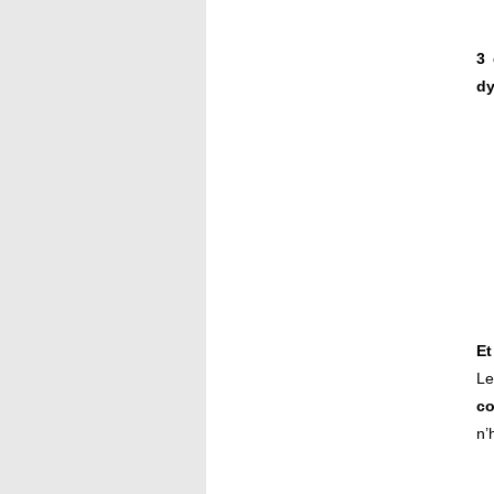
3
dy
Et
Le
co
n’