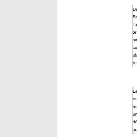
De
Be
l’
te
sa
co
pl
re
La
r
ma
un
dé
as