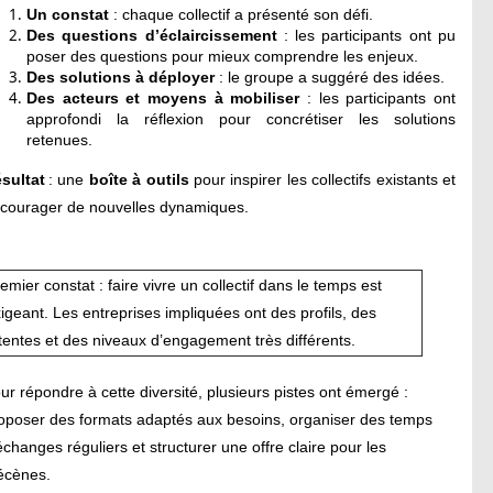
Un
constat
:
chaque collectif a présenté son défi.
D
es questions d’éclaircissement
:
les participants ont pu
poser
des questions pour
mieux comprendre les enjeux.
D
es solutions à dépl
oyer
:
le groupe a suggéré des idées
.
D
es acteurs et moyens à mobiliser
:
les participants ont
approfondi la réflexion pour
concrétiser les solutions
retenues.
sultat
:
u
ne
boîte à outils
pour inspirer les collectifs existants et
courager de nouvelles dynamiques.
emier constat : faire vivre un collectif dans le temps est
igeant. Les entreprises
impliquées ont des profils, des
tentes et des niveaux d’engagement très différents.
ur répondre à cette diversité, plusieurs pistes ont émergé :
oposer des formats adaptés aux besoins, organiser des temps
échange
s
réguliers et structurer une offre claire pour les
cènes.