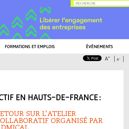
Allez au contenu
FORMATIONS ET EMPLOIS
ÉVÉNEMENTS
+
A
-
A
collectif en Hauts-de-France : défis & solutions
CTIF EN HAUTS-DE-FRANCE :
ETOUR SUR L’ATELIER
OLLABORATIF ORGANISÉ PAR
ADMICAL