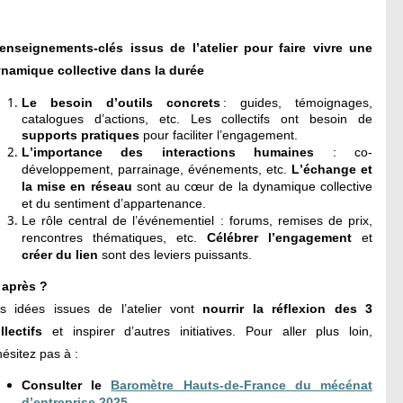
 enseignements
-
clés
issus
de l’atelier
pour faire vivre une
namique collective dans la durée
Le besoin d’outils concrets
: g
uides, témoignages,
catalogues d’actions
, etc.
Les collectifs ont besoin de
supports pratiques
pour faciliter l’engagement.
L’importance des interactions humaines
: c
o-
développement, parrainage, événements
, etc.
L’échange et
la mise en réseau
sont au cœur de la dynamique collective
et du sentiment d’appartenance
.
Le rôle central de l’événementiel
: f
orums, remises de prix,
rencontres thématiques
, etc.
Célébrer l’engagement
et
créer du lien
sont des leviers pui
ssants.
 après ?
s idées issues de l’atelier vont
nourrir la réflexion des 3
llectifs
et inspirer d’autres initiatives. Pour aller plus loin,
hésitez pas à :
Consulter le
Baromètre Hauts-de-France du mécénat
d’entreprise 2025