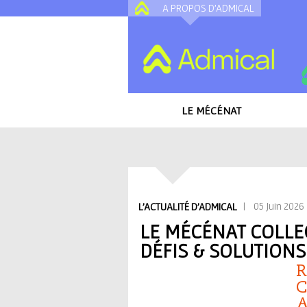
A PROPOS D'ADMICAL
LE MÉCÉNAT
Accueil
/
Toutes les actualités
/
Le mécénat 
V
| 05 Juin 2026
L'ACTUALITÉ D'ADMICAL
o
LE MÉCÉNAT COLLE
DÉFIS & SOLUTIONS
u
R
s
C