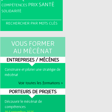
SANTÉ
PRIX
COMPÉTENCES
SOLIDARITÉ
RECHERCHER PAR MOTS CLÉS
VOUS FORMER
AU MÉCÉNAT
ENTREPRISES / MÉCÈNES
Construire et piloter une stratégie de
mécénat
Voir toutes les formations >
PORTEURS DE PROJETS
Découvrir le mécénat de
compétences
18 Septembre 2026