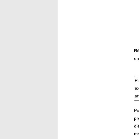
Ré
en
Pr
ex
at
Po
pr
d’
mé