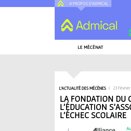
A PROPOS D'ADMICAL
LE MÉCÉNAT
Accueil
/
Toutes les actualités
/
La fondation
contre l'échec scolaire
V
| 23 Février
L'ACTUALITÉ DES MÉCÈNES
o
LA FONDATION DU 
L'ÉDUCATION S'ASS
u
L'ÉCHEC SCOLAIRE
s
Au