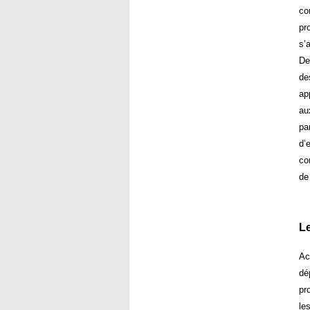
co
pr
s’
De
de
ap
au
pa
d’
co
de
Le
Ac
dé
pr
le