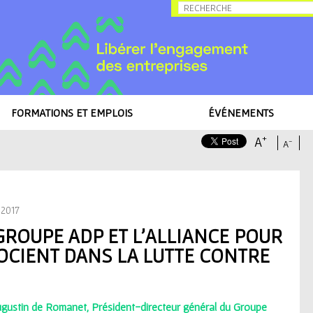
Allez au contenu
FORMATIONS ET EMPLOIS
ÉVÉNEMENTS
+
A
-
A
 du Groupe ADP et l'Alliance pour l'éducation s'associent dans la lutte
 2017
GROUPE ADP ET L'ALLIANCE POUR
OCIENT DANS LA LUTTE CONTRE
gustin de Romanet, Président-directeur général du Groupe