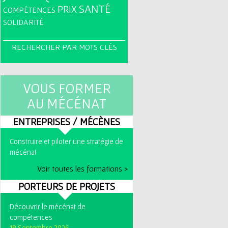
SANTÉ
PRIX
COMPÉTENCES
SOLIDARITÉ
RECHERCHER PAR MOTS CLÉS
VOUS FORMER
AU MÉCÉNAT
ENTREPRISES / MÉCÈNES
Construire et piloter une stratégie de
mécénat
Voir toutes les formations >
PORTEURS DE PROJETS
Découvrir le mécénat de
compétences
18 Septembre 2026