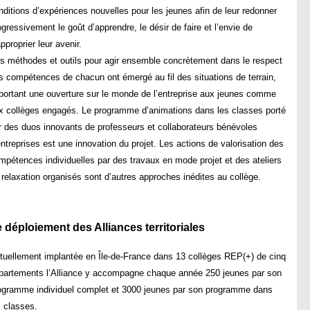
nditions d’expériences nouvelles pour les jeunes afin de leur redonner
ogressivement le goût d’apprendre, le désir de faire et l’envie de
approprier leur avenir.
s méthodes et outils pour agir ensemble concrètement dans le respect
s compétences de chacun ont émergé au fil des situations de terrain,
portant une ouverture sur le monde de l’entreprise aux jeunes comme
x collèges engagés. Le programme d’animations dans les classes porté
r des duos innovants de professeurs et collaborateurs bénévoles
entreprises est une innovation du projet. Les actions de valorisation des
mpétences individuelles par des travaux en mode projet et des ateliers
 relaxation organisés sont d’autres approches inédites au collège.
 déploiement des Alliances territoriales
tuellement implantée en Île-de-France dans 13 collèges REP(+) de cinq
partements l’Alliance y accompagne chaque année 250 jeunes par son
ogramme individuel complet et 3000 jeunes par son programme dans
s classes.