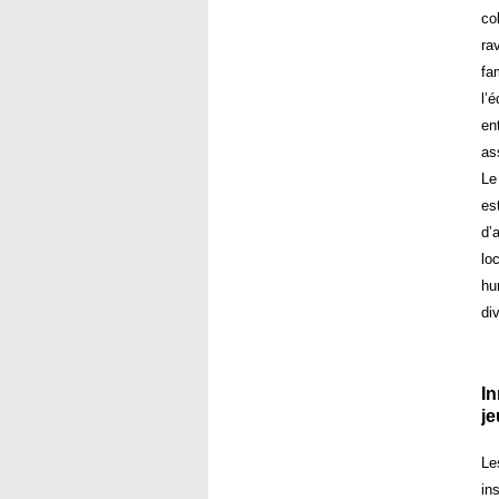
co
ra
fa
l’
en
as
Le
es
d’
lo
hu
di
In
je
Le
in