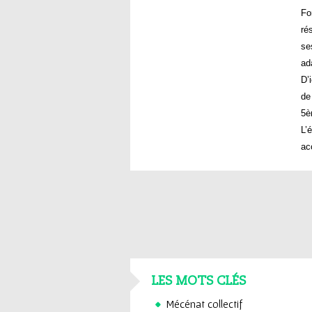
Fo
ré
se
ad
D’
de
5è
L’
ac
LES MOTS CLÉS
Mécénat collectif