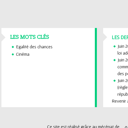
LES DE
LES MOTS CLÉS
Juin 
Egalité des chances
loi a
Cinéma
Juin 2
commi
des p
Juin 2
(règl
républ
Revenir à
Ce site est réalisé grâce au mécénat de