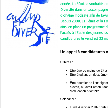
ê
année, La Fémis a souhaité s'
Diversité dans un accompagnem
t
d’origine modeste afin de favor
e
Depuis 2008, La Fémis et la Fo
ainsi en place un programme d
s
l’accès à l’École des jeunes is
candidatures le vendredi 25 ma
i
c
Un appel à candidatures n
i
Critères :
Être âgé de moins de 27 an
Être étudiant en deuxième 
;
Être boursier de l’enseigne
élevés, ou avoir obtenu so
d’éducation prioritaire.
Calendrier :
Lundi 4 janvier 2016 : début