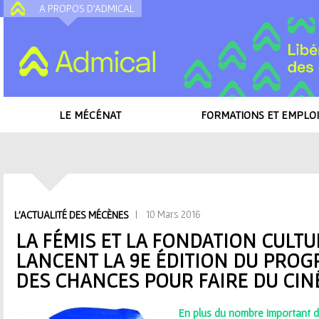
A PROPOS D'ADMICAL
A
LE MÉCÉNAT
FORMATIONS ET EMPLOI
Accueil
/
Toutes les actualités
/
La Fémis et la fondation Culture & Diversit
Egalité des Chances pour faire du cinéma
V
| 10 Mars 2016
L'ACTUALITÉ DES MÉCÈNES
o
LA FÉMIS ET LA FONDATION CULTU
LANCENT LA 9E ÉDITION DU PRO
u
DES CHANCES POUR FAIRE DU CI
s
En plus du nombre important de