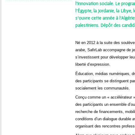
ê
l’innovation sociale. Le progr
l’Égypte, la Jordanie, la Libye, 
t
s’ouvre cette année à l’Algérie,
e
palestiniens. Dépôt des candida
s
Né en 2012 à la suite des soulè
i
arabe, SafirLab accompagne de jeu
s’investissent pour développer leu
c
liberté d’expression.
Éducation, médias numériques, dr
i
des participants se distinguent pa
socialement les communautés.
Conçu comme un « accélérateur » d
des participants un ensemble d’outi
recherche de financements, mobili
conditions d’un dialogue durable a
organisant des rencontres professi