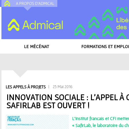
A PROPOS D'ADMICAL
A
LE MÉCÉNAT
FORMATIONS ET EMPLOI
Accueil
/
Toutes les actualités
/
Innovation sociale : l'appel à candidaturse 
V
| 25 Mai 2016
LES APPELS À PROJETS
o
INNOVATION SOCIALE : L'APPEL À
SAFIRLAB EST OUVERT !
u
s
L’Institut français et CFI mett
« SafirLab, le laboratoire du