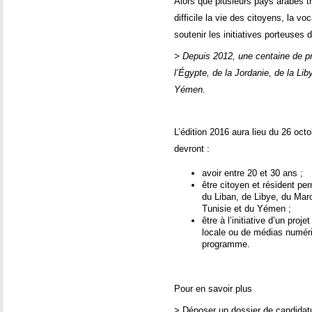
Alors que plusieurs pays arabes t
difficile la vie des citoyens, la v
soutenir les initiatives porteuses d
> Depuis 2012, une centaine de pr
l’Égypte, de la Jordanie, de la Lib
Yémen.
L’édition 2016 aura lieu du 26 oc
devront :
avoir entre 20 et 30 ans ;
être citoyen et résident pe
du Liban, de Libye, du Maro
Tunisie et du Yémen ;
être à l’initiative d’un pro
locale ou de médias numér
programme.
Pour en savoir plus
> Déposer un dossier de candidatu