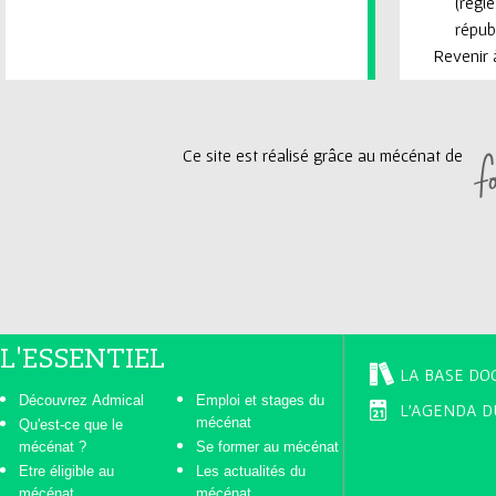
(règl
républ
Revenir à
Ce site est réalisé grâce au mécénat de
L'ESSENTIEL
LA BASE DO
Découvrez Admical
Emploi et stages du
L'AGENDA D
mécénat
Qu'est-ce que le
mécénat ?
Se former au mécénat
Etre éligible au
Les actualités du
mécénat
mécénat