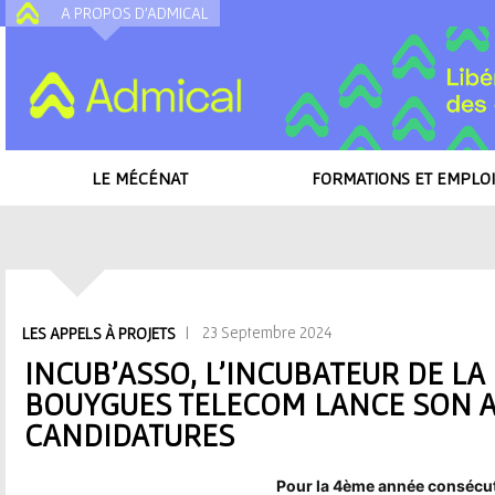
A PROPOS D'ADMICAL
A
LE MÉCÉNAT
FORMATIONS ET EMPLOI
Accueil
/
Toutes les actualités
/
Incub’Asso, l’incubateur de la Fondation 
candidatures
V
| 23 Septembre 2024
LES APPELS À PROJETS
o
INCUB’ASSO, L’INCUBATEUR DE L
BOUYGUES TELECOM LANCE SON A
u
CANDIDATURES
s
Pour la 4ème année consécut