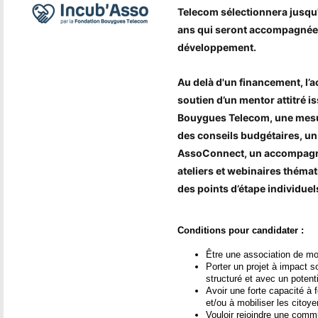
ê
Telecom
sélectionnera jusqu
t
ans qui seront accompagnées
développement.
e
Au delà d'un financement, l
s
soutien d’un mentor attitré i
i
Bouygues Telecom, une mesur
des conseils budgétaires, un
c
AssoConnect, un accompagn
ateliers et webinaires thémat
i
des points d’étape individuel
Conditions pour candidater :
Être une association de mo
Porter un projet à impact 
structuré et avec un poten
Avoir une forte capacité 
et/ou à mobiliser les citoy
Vouloir rejoindre une comm