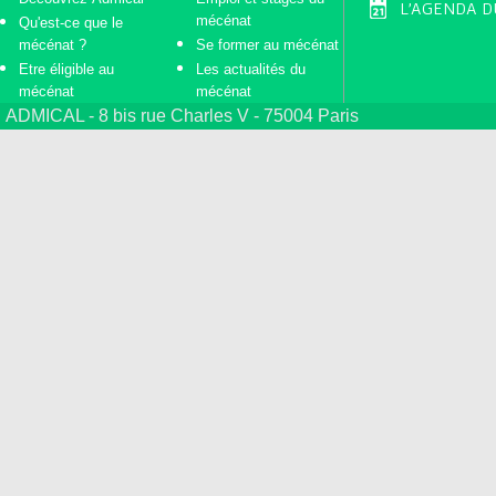
L'AGENDA D
mécénat
Qu'est-ce que le
mécénat ?
Se former au mécénat
Etre éligible au
Les actualités du
mécénat
mécénat
ADMICAL - 8 bis rue Charles V - 75004 Paris