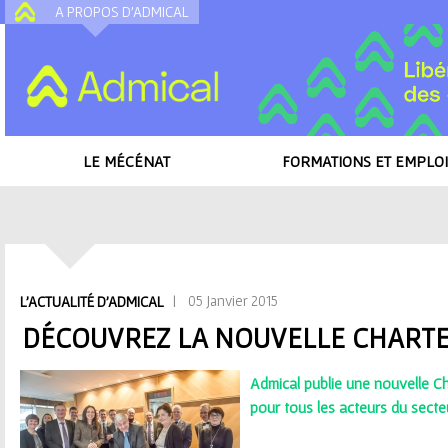
A PROPOS D'ADMICAL
A
LE MÉCÉNAT
FORMATIONS ET EMPLOI
Accueil
/
Toutes les actualités
/
Découvrez la nouvelle Charte du mécénat 
V
| 05 Janvier 2015
L'ACTUALITÉ D'ADMICAL
o
DÉCOUVREZ LA NOUVELLE CHARTE
u
Admical publie une nouvelle Ch
s
pour tous les acteurs du secte