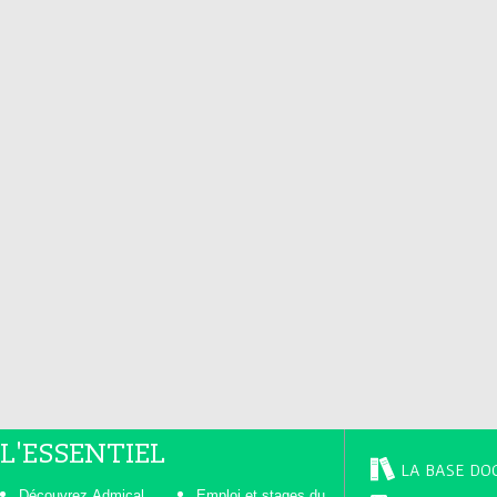
L'ESSENTIEL
LA BASE DO
Découvrez Admical
Emploi et stages du