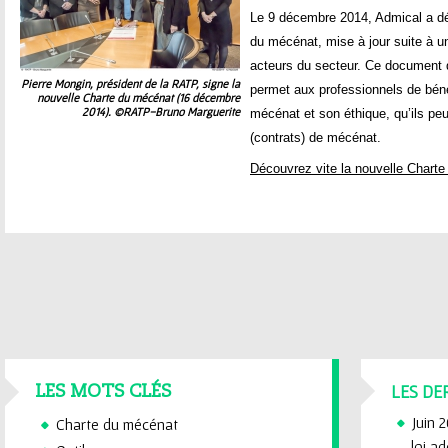
ê
Le 9 décembre 2014, Admical a dév
t
du mécénat, mise à jour suite à u
acteurs du secteur. Ce document 
e
Pierre Mongin, président de la RATP, signe la
permet aux professionnels de bénéf
nouvelle Charte du mécénat (16 décembre
2014). ©RATP-Bruno Marguerite
mécénat et son éthique, qu’ils pe
s
(contrats) de mécénat.
i
Découvrez vite la nouvelle Chart
c
i
LES DE
LES MOTS CLÉS
Juin 
Charte du mécénat
loi a