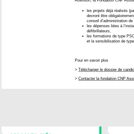
Attention, la Fondation CNP Assu
les projets déjà réalisés (p
devront être obligatoiremen
conseil d’administration de 
les dépenses liées à l’inst
défibrillateurs,
les formations de type PSC1
et la sensibilisation de typ
Pour en savoir plus
>
Télécharger le dossier de candi
>
Contacter la fondation CNP As