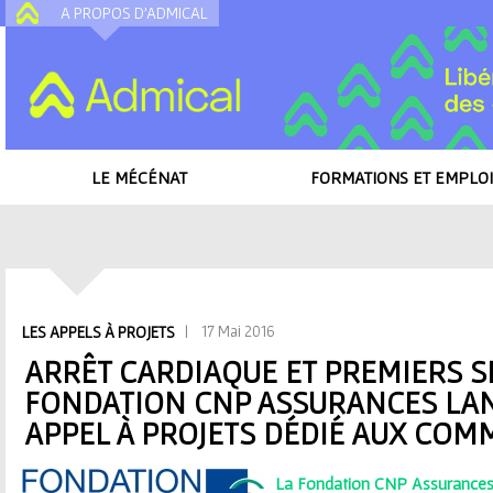
A PROPOS D'ADMICAL
A
LE MÉCÉNAT
FORMATIONS ET EMPLOI
Accueil
/
Toutes les actualités
/
Arrêt cardiaque et premiers secours : la 
appel à projets dédié aux communes
V
| 17 Mai 2016
LES APPELS À PROJETS
o
ARRÊT CARDIAQUE ET PREMIERS S
FONDATION CNP ASSURANCES LA
u
APPEL À PROJETS DÉDIÉ AUX CO
s
La Fondation CNP Assurances 