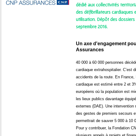
ê
dédié aux collectivités territo
des défibrillateurs cardiaques 
t
utilisation. Dépôt des dossiers
e
septembre 2016.
s
Un axe d'engagement pou
Assurances
i
40 000 à 60 000 personnes décède
c
cardiaque extrahospitalier. C’est d
i
accidents de la route. En France, 
cardiaque est estimé entre 2 et 3
européens où la population est mi
les lieux publics davantage équipé
externes (DAE). Une intervention 
des gestes de premiers secours et l’
permettrait de sauver 5 000 à 10 
Pour y contribuer, la Fondation 
plusieurs appels à projets et finan