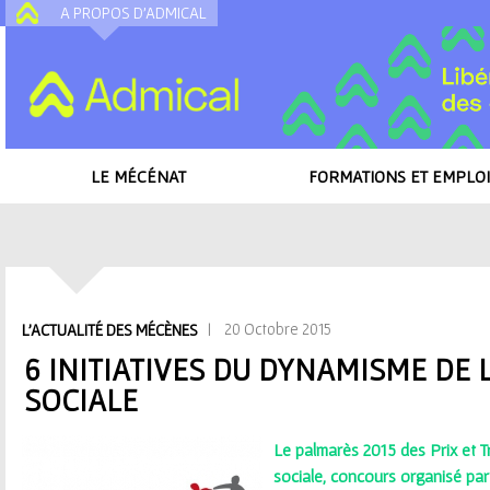
A PROPOS D'ADMICAL
A
LE MÉCÉNAT
FORMATIONS ET EMPLOI
Accueil
/
Toutes les actualités
/
6 initiatives du dynamisme de l'économie 
V
| 20 Octobre 2015
L'ACTUALITÉ DES MÉCÈNES
o
6 INITIATIVES DU DYNAMISME DE
SOCIALE
u
s
Le palmarès 2015 des Prix et T
sociale, concours organisé par