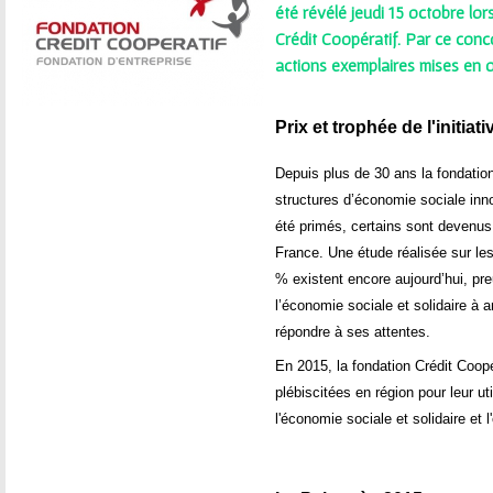
ê
été révélé jeudi 15 octobre lo
Crédit Coopératif. Par ce conco
t
actions exemplaires mises en 
e
Prix et trophée de l'initia
s
Depuis plus de 30 ans la fondatio
i
structures d’économie sociale inn
été primés, certains sont devenus d
c
France. Une étude réalisée sur le
i
% existent encore aujourd’hui, pr
l’économie sociale et solidaire à a
répondre à ses attentes.
En 2015, la fondation Crédit Coopé
plébiscitées en région pour leur util
l'économie sociale et solidaire et 