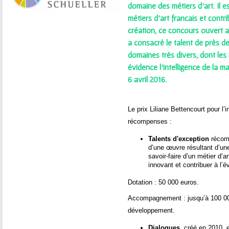
ê
domaine des métiers d’art. Il e
métiers d’art français et cont
t
création, ce concours ouvert a
e
a consacré le talent de près d
domaines très divers, dont les 
s
évidence l’intelligence de la 
6 avril 2016.
i
c
Le prix Liliane Bettencourt pour l’
récompenses :
i
Talents d'exception
récomp
d’une œuvre résultant d’une
savoir-faire d’un métier d’ar
innovant et contribuer à l’é
Dotation : 50 000 euros.
Accompagnement : jusqu’à 100 000
développement.
Dialogues
, créé en 2010, 