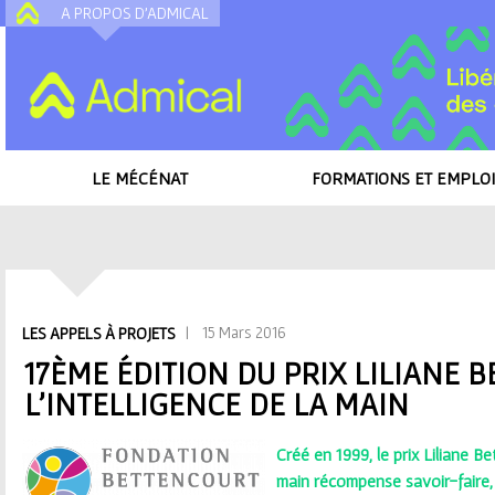
A PROPOS D'ADMICAL
A
LE MÉCÉNAT
FORMATIONS ET EMPLOI
Accueil
/
Toutes les actualités
/
17ème édition du Prix Liliane Bettencourt po
V
| 15 Mars 2016
LES APPELS À PROJETS
o
17ÈME ÉDITION DU PRIX LILIANE
L’INTELLIGENCE DE LA MAIN
u
s
Créé en 1999, le prix Liliane Be
main récompense savoir-faire, 