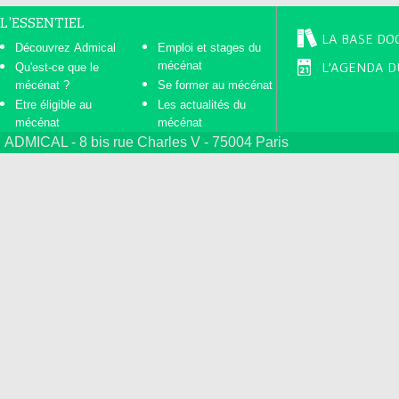
L'ESSENTIEL
LA BASE DO
Découvrez Admical
Emploi et stages du
mécénat
L'AGENDA D
Qu'est-ce que le
mécénat ?
Se former au mécénat
Etre éligible au
Les actualités du
mécénat
mécénat
ADMICAL - 8 bis rue Charles V - 75004 Paris