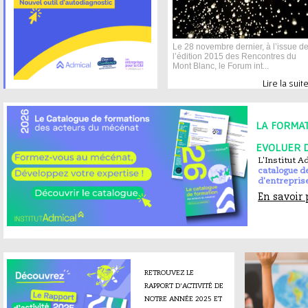
Le 28 novembre dernier, à l’issue d
l’édition 2015 des Rencontres du
Mont Blanc, le Forum int...
Lire la suite
LA FORMAT
EVOLUER D
L'Institut A
catalogue d
d'entrepris
En savoir 
RETROUVEZ LE
RAPPORT D'ACTIVITÉ DE
NOTRE ANNÉE 2025 ET