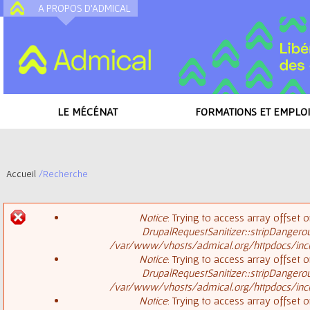
A PROPOS D'ADMICAL
A
LE MÉCÉNAT
FORMATIONS ET EMPLOI
Accueil
/
Recherche
V
Notice
: Trying to access array offset o
o
DrupalRequestSanitizer::stripDangero
M
/var/www/vhosts/admical.org/httpdocs/inclu
u
Notice
: Trying to access array offset o
DrupalRequestSanitizer::stripDangero
e
s
/var/www/vhosts/admical.org/httpdocs/inclu
Notice
: Trying to access array offset o
s