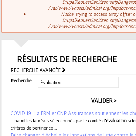
ê
DrupalRequestSanitizer::stripDangero
/var/www/vhosts/admical.org/httpdocs/inclu
t
s
Notice
: Trying to access array offset o
DrupalRequestSanitizer::stripDangero
e
/var/www/vhosts/admical.org/httpdocs/inclu
a
s
g
i
RÉSULTATS DE RECHERCHE
e
c
RECHERCHE AVANCÉE
d
i
Recherche
'
e
COVID 19 : La FRM et CNP Assurances soutiennent les c
r
... parmi les lauréats sélectionnés par le comité d’
évaluation
scie
critères de pertinence ...
r
Faire changer d’échelle les innovations de lutte contre l