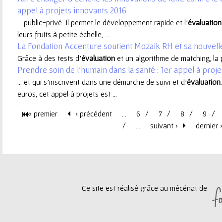
appel à projets innovants 2016
e
... public-privé. Il permet le développement rapide et l’
évaluation
leurs fruits à petite échelle, ...
u
La Fondation Accenture soutient Mozaik RH et sa nouvel
Grâce à des tests d’
évaluation
et un algorithme de matching, la p
r
Prendre soin de l'humain dans la santé : 1er appel à proje
... et qui s’inscrivent dans une démarche de suivi et d’
évaluation
euros, cet appel à projets est ...
« premier
‹ précédent
…
6
7
8
9
P
…
suivant ›
dernier 
a
g
Ce site est réalisé grâce au mécénat de
e
s