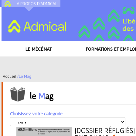
A PROPOS D'ADMICAL
A
LE MÉCÉNAT
FORMATIONS ET EMPLOI
Accueil
/
Le Mag
V
le
M
ag
o
u
Choisissez votre categorie
s
[DOSSIER RÉFUGIÉS