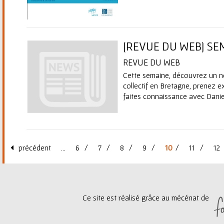
[REVUE DU WEB] SE
REVUE DU WEB
Cette semaine, découvrez un 
collectif en Bretagne, prenez e
faites connaissance avec Danie
précédent
…
6
7
8
9
10
11
12
P
a
Ce site est réalisé grâce au mécénat de
g