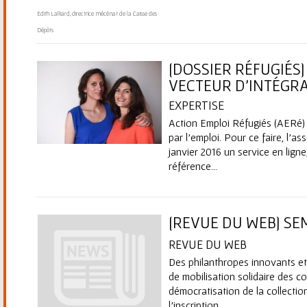
Edith Lalliard, directrice mécénat de la Caisse des
Dépôts
[DOSSIER RÉFUGIÉS
VECTEUR D'INTÉGR
EXPERTISE
Action Emploi Réfugiés (AERé) fa
par l’emploi. Pour ce faire, l’a
janvier 2016 un service en lign
référence...
[REVUE DU WEB] SE
REVUE DU WEB
Des philanthropes innovants et
de mobilisation solidaire des co
démocratisation de la collectio
l'inscription...