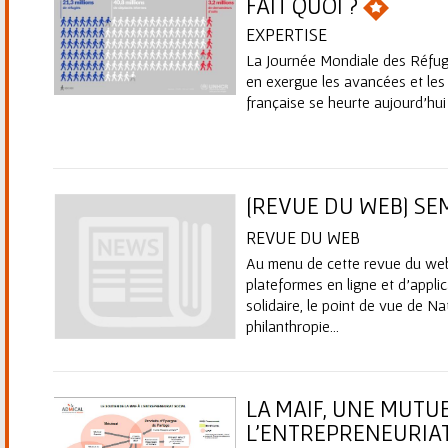
ê
FAIT QUOI ?
EXPERTISE
t
La Journée Mondiale des Réfugié
en exergue les avancées et les
e
française se heurte aujourd’hui 
s
i
[REVUE DU WEB] SE
c
REVUE DU WEB
i
Au menu de cette revue du web 
plateformes en ligne et d'applic
solidaire, le point de vue de Na
philanthropie...
LA MAIF, UNE MUTU
L'ENTREPRENEURIA