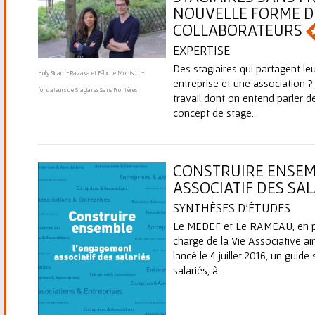
NOUVELLE FORME D
COLLABORATEURS
EXPERTISE
Des stagiaires qui partagent le
Holy Sicard-Razaka et Félix de Monts, co-
entreprise et une association 
fondateurs de Stagiaires Sans Frontières
travail dont on entend parler 
concept de stage...
CONSTRUIRE ENSEM
ASSOCIATIF DES SA
SYNTHÈSES D’ÉTUDES
Le MEDEF et Le RAMEAU, en par
charge de la Vie Associative ai
lancé le 4 juillet 2016, un guid
salariés, à...