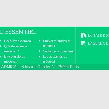
e
s
L'ESSENTIEL
LA BASE DO
Découvrez Admical
Emploi et stages du
L'AGENDA D
mécénat
Qu'est-ce que le
mécénat ?
Se former au mécénat
Etre éligible au
Les actualités du
mécénat
mécénat
ADMICAL - 8 bis rue Charles V - 75004 Paris