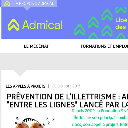
A PROPOS D'ADMICAL
A
LE MÉCÉNAT
FORMATIONS ET EMPLOI
Accueil
/
Toutes les actualités
/
Prévention de l'illettrisme : appel à projets
SNCF
V
| 26 Octobre 2015
LES APPELS À PROJETS
o
PRÉVENTION DE L'ILLETTRISME : A
"ENTRE LES LIGNES" LANCÉ PAR 
u
Depuis 2009, la Fondation SNC
s
l’illettrisme son principal comb
7 ans, son appel à projets Entr