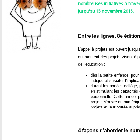
ê
nombreuses initiatives à trave
jusqu'au 15 novembre 2015.
t
e
Entre les lignes, 8e éditio
s
L'appel à projets est ouvert jusq
i
qui montent des projets visant à p
de l'éducation :
c
dès la petite enfance, pour
i
ludique et susciter l'implica
durant les années collège, 
en stimulant les capacités
personnelle. Cette année, p
projets s'ouvre au numériqu
projets et leur portée auprè
4 façons d'aborder le nu