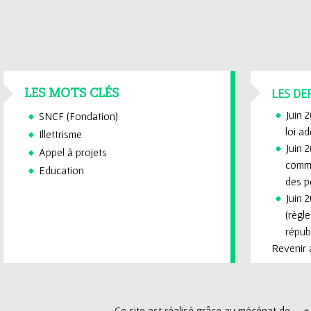
LES DE
LES MOTS CLÉS
Juin 
SNCF (Fondation)
loi a
Illettrisme
Juin 2
Appel à projets
commi
Education
des p
Juin 2
(règl
républ
Revenir à
Ce site est réalisé grâce au mécénat de