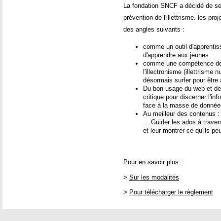
La fondation SNCF a décidé de se 
prévention de l'illettrisme. les pr
des angles suivants :
comme un outil d'apprentis
d'apprendre aux jeunes
comme une compétence de b
l'illectronisme (illettrisme 
désormais surfer pour être
Du bon usage du web et de
critique pour discerner l'inf
face à la masse de données
Au meilleur des contenus : sc
... Guider les ados à trave
et leur montrer ce qu'ils pe
Pour en savoir plus :
>
Sur les modalités
>
Pour télécharger le règlement