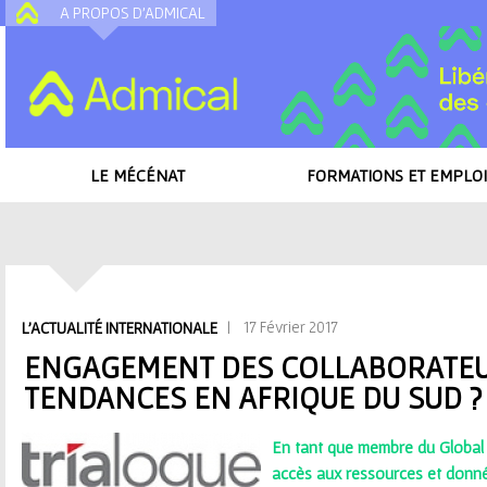
A PROPOS D'ADMICAL
A
LE MÉCÉNAT
FORMATIONS ET EMPLOI
Accueil
/
Toutes les actualités
/
Engagement des collaborateurs : quelles t
V
| 17 Février 2017
L'ACTUALITÉ INTERNATIONALE
o
ENGAGEMENT DES COLLABORATEUR
TENDANCES EN AFRIQUE DU SUD ?
u
s
En tant que membre du Global
accès aux ressources et donn