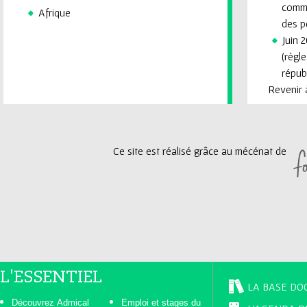
commi
Afrique
des p
Juin 2
(règl
républ
Revenir à
Ce site est réalisé grâce au mécénat de
L'ESSENTIEL
LA BASE DO
Découvrez Admical
Emploi et stages du