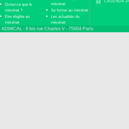
L'AGENDA D
mécénat
Qu'est-ce que le
mécénat ?
Se former au mécénat
Etre éligible au
Les actualités du
mécénat
mécénat
ADMICAL - 8 bis rue Charles V - 75004 Paris