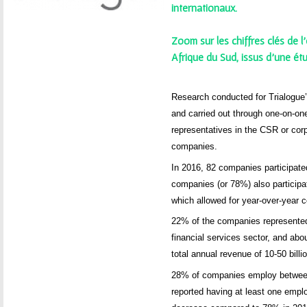
ê
internationaux.
t
Zoom sur les chiffres clés de 
e
Afrique du Sud, issus d'une ét
s
Research conducted for Trialogue’
i
and carried out through one-on-on
representatives in the CSR or corp
c
companies.
In 2016, 82 companies participated
i
companies (or 78%) also participat
which allowed for year-over-year
22% of the companies represente
financial services sector, and ab
total annual revenue of 10-50 bill
28% of companies employ betwee
reported having at least one empl