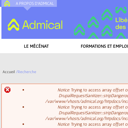
A PROPOS D'ADMICAL
A
LE MÉCÉNAT
FORMATIONS ET EMPLOI
Accueil
/
Recherche
V
Notice
: Trying to access array offset o
o
DrupalRequestSanitizer::stripDangero
M
/var/www/vhosts/admical.org/httpdocs/inclu
u
Notice
: Trying to access array offset o
DrupalRequestSanitizer::stripDangero
e
s
/var/www/vhosts/admical.org/httpdocs/inclu
Notice
: Trying to access array offset o
s