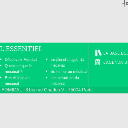
e
s
L'ESSENTIEL
LA BASE DO
Découvrez Admical
Emploi et stages du
L'AGENDA D
mécénat
Qu'est-ce que le
mécénat ?
Se former au mécénat
Etre éligible au
Les actualités du
mécénat
mécénat
ADMICAL - 8 bis rue Charles V - 75004 Paris