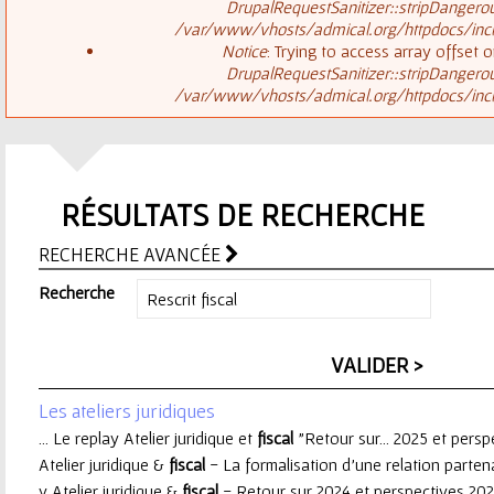
ê
DrupalRequestSanitizer::stripDangero
/var/www/vhosts/admical.org/httpdocs/inclu
t
s
Notice
: Trying to access array offset o
DrupalRequestSanitizer::stripDangero
e
/var/www/vhosts/admical.org/httpdocs/inclu
a
s
g
i
RÉSULTATS DE RECHERCHE
e
c
RECHERCHE AVANCÉE
d
i
Recherche
'
e
Les ateliers juridiques
r
... Le replay Atelier juridique et
fiscal
"Retour sur... 2025 et perspe
Atelier juridique &
fiscal
- La formalisation d'une relation partenar
r
y Atelier juridique &
fiscal
- Retour sur 2024 et perspectives 2025 