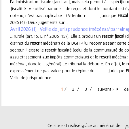
l’administration fiscale (facultatif, mais cela permet à ... spécif
fiscalit é » : utilisé par une ... de reçus et dont le montant est 
obtenu, n’est pas applicable. (Attention : ... Juridique
Fiscal
2025 (4) : Deux jugements sur ...
Avril 2026 (1) : Veille de jurisprudence (mécénat/parraina
... rurale (art. 15, L. n° 2005-157). Elle a produit un
rescrit
fiscal
(d
distinct du
rescrit
mécénat) de la DGFIP lui reconnaissant cette q
secteur, il existe le
rescrit
fiscalité (celui de la communauté de c
assujettissement aux impôts commerciaux) et le
rescrit
mécénat (q
mécénat, donc le ... général) Le tribunal la déboute. En effet, le
r
expressément ne pas valoir pour le régime du ... Juridique
Fi
Veille de jurisprudence ...
1
2
3
suivant ›
de
P
a
g
Ce site est réalisé grâce au mécénat de