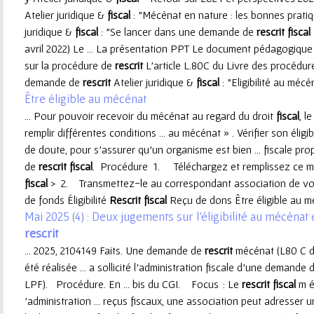
Atelier juridique &
fiscal
: "Mécénat en nature : les bonnes pratique
e
juridique &
fiscal
: "Se lancer dans une demande de
rescrit
fiscal
avril 2022) Le ... La présentation PPT Le document pédagogique
u
sur la procédure de
rescrit
L'article L.80C du Livre des procédure
demande de
rescrit
Atelier juridique &
fiscal
: "Eligibilité au mécéna
r
Être éligible au mécénat
... Pour pouvoir recevoir du mécénat au regard du droit
fiscal
, l
remplir différentes conditions ... au mécénat » . Vérifier son éligib
de doute, pour s’assurer qu’un organisme est bien ... fiscale pr
de
rescrit
fiscal
. Procédure 1. Téléchargez et remplissez ce 
fiscal
> 2. Transmettez-le au correspondant association de votre
de fonds Éligibilité
Rescrit
fiscal
Reçu de dons Être éligible au mé
Mai 2025 (4) : Deux jugements sur l'éligibilité au mécénat
rescrit
... 2025, 2104149 Faits. Une demande de
rescrit
mécénat (L80 C du
été réalisée ... a sollicité l’administration fiscale d’une demande
LPF). Procédure. En ... bis du CGI. Focus : Le
rescrit
fiscal
m éc
’administration ... reçus fiscaux, une association peut adresse