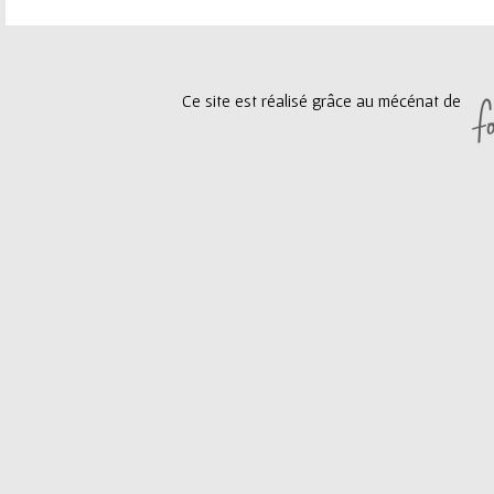
e
a
u
g
Ce site est réalisé grâce au mécénat de
r
e
s