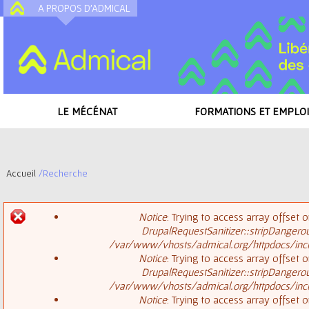
A PROPOS D'ADMICAL
A
LE MÉCÉNAT
FORMATIONS ET EMPLOI
Accueil
/
Recherche
V
Notice
: Trying to access array offset o
o
DrupalRequestSanitizer::stripDangero
M
/var/www/vhosts/admical.org/httpdocs/inclu
u
Notice
: Trying to access array offset o
DrupalRequestSanitizer::stripDangero
e
s
/var/www/vhosts/admical.org/httpdocs/inclu
Notice
: Trying to access array offset o
s