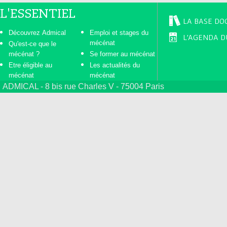
L'ESSENTIEL
LA BASE DO
Découvrez Admical
Emploi et stages du
L'AGENDA D
mécénat
Qu'est-ce que le
mécénat ?
Se former au mécénat
Etre éligible au
Les actualités du
mécénat
mécénat
ADMICAL - 8 bis rue Charles V - 75004 Paris