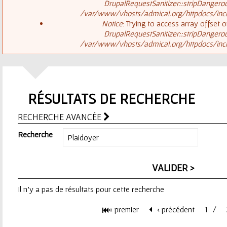
ê
DrupalRequestSanitizer::stripDangero
/var/www/vhosts/admical.org/httpdocs/inclu
t
s
Notice
: Trying to access array offset o
DrupalRequestSanitizer::stripDangero
e
/var/www/vhosts/admical.org/httpdocs/inclu
a
s
g
i
RÉSULTATS DE RECHERCHE
e
c
RECHERCHE AVANCÉE
d
i
Recherche
'
e
Il n'y a pas de résultats pour cette recherche
r
« premier
‹ précédent
1
r
P