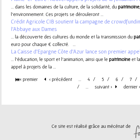
... dans les domaines de la culture, de la solidarité, du
patrimoine
e
l'environnement. Ces projets se dérouleront ...
Crédit Agricole CIB soutient la campagne de crowdfundi
u
l’Abbaye aux Dames
... la découverte des cultures du monde et la transmission du
pa
r
euro pour chaque € collecté. ...
La Caisse d’Epargne Côte d’Azur lance son premier appel 
... l’éducation, le sport et l’animation, ainsi que le
patrimoine
et la
appel à projets de la ...
« premier
‹ précédent
…
4
5
6
7
P
…
suivant ›
dernier 
a
g
Ce site est réalisé grâce au mécénat de
e