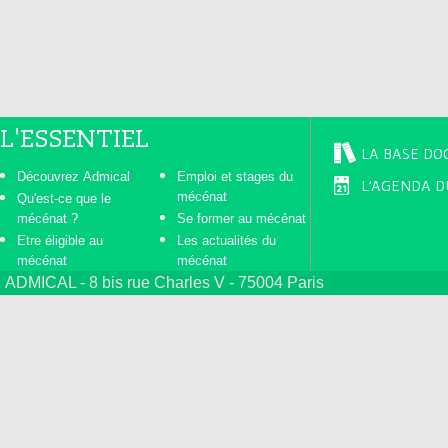
s
L'ESSENTIEL
LA BASE DO
Découvrez Admical
Emploi et stages du
L'AGENDA D
mécénat
Qu'est-ce que le
mécénat ?
Se former au mécénat
Etre éligible au
Les actualités du
mécénat
mécénat
ADMICAL - 8 bis rue Charles V - 75004 Paris