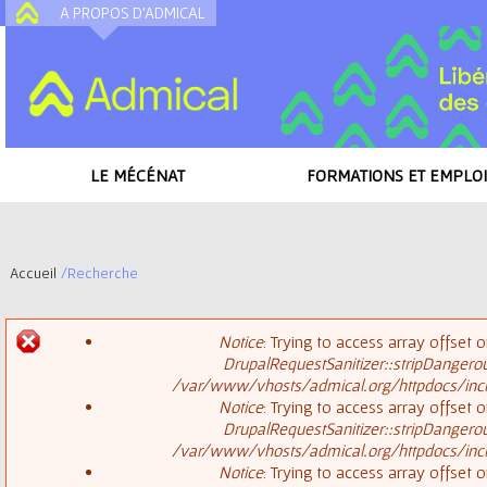
A PROPOS D'ADMICAL
A
LE MÉCÉNAT
FORMATIONS ET EMPLOI
Accueil
/
Recherche
V
Notice
: Trying to access array offset o
o
DrupalRequestSanitizer::stripDangero
M
/var/www/vhosts/admical.org/httpdocs/inclu
u
Notice
: Trying to access array offset o
DrupalRequestSanitizer::stripDangero
e
s
/var/www/vhosts/admical.org/httpdocs/inclu
Notice
: Trying to access array offset o
s