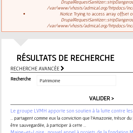
ê
DrupalRequestSanitizer::stripDangero
/var/www/vhosts/admical.org/httpdocs/inclu
t
s
Notice
: Trying to access array offset o
DrupalRequestSanitizer::stripDangero
e
/var/www/vhosts/admical.org/httpdocs/inclu
a
s
g
i
RÉSULTATS DE RECHERCHE
e
c
RECHERCHE AVANCÉE
d
i
Recherche
'
e
Le groupe LVMH apporte son soutien à la lutte contre le
r
... partagent comme eux la conviction que l'Amazonie, trésor du
être sauvegardée, à participer à cette ...
r
Maine-et-Loire : nouvel appel à projets de la fondation 