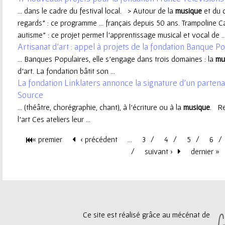
... dans le cadre du festival local. > Autour de la
musique
et du 
e
regards" : ce programme ... français depuis 50 ans. Trampoline
autisme" : ce projet permet l’apprentissage musical et vocal de ..
u
Artisanat d'art : appel à projets de la fondation Banque P
... Banques Populaires, elle s’engage dans trois domaines : la
mu
r
d’art. La fondation bâtit son ...
La fondation Linklaters annonce la signature d'un partenar
Source
... (théâtre, chorégraphie, chant), à l’écriture ou à la
musique
. Re
l'art Ces ateliers leur ...
« premier
‹ précédent
…
3
4
5
6
P
suivant ›
dernier »
a
g
Ce site est réalisé grâce au mécénat de
e