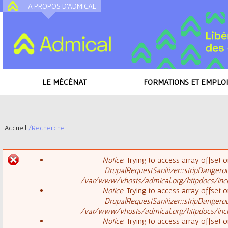
A PROPOS D'ADMICAL
A
LE MÉCÉNAT
FORMATIONS ET EMPLOI
Accueil
/
Recherche
V
Notice
: Trying to access array offset o
o
DrupalRequestSanitizer::stripDangero
M
/var/www/vhosts/admical.org/httpdocs/inclu
u
Notice
: Trying to access array offset o
DrupalRequestSanitizer::stripDangero
e
s
/var/www/vhosts/admical.org/httpdocs/inclu
Notice
: Trying to access array offset o
s