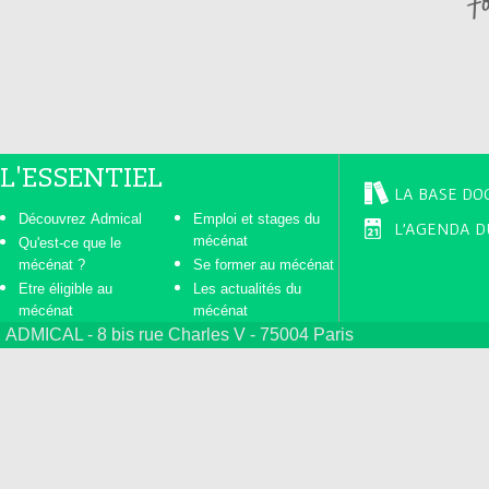
s
L'ESSENTIEL
LA BASE DO
Découvrez Admical
Emploi et stages du
L'AGENDA D
mécénat
Qu'est-ce que le
mécénat ?
Se former au mécénat
Etre éligible au
Les actualités du
mécénat
mécénat
ADMICAL - 8 bis rue Charles V - 75004 Paris