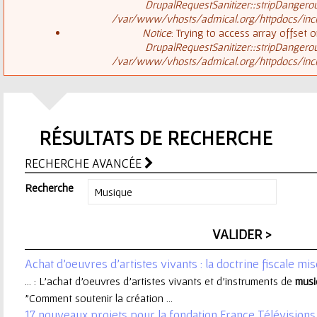
ê
DrupalRequestSanitizer::stripDangero
/var/www/vhosts/admical.org/httpdocs/inclu
t
s
Notice
: Trying to access array offset o
DrupalRequestSanitizer::stripDangero
e
/var/www/vhosts/admical.org/httpdocs/inclu
a
s
g
i
RÉSULTATS DE RECHERCHE
e
c
RECHERCHE AVANCÉE
d
i
Recherche
'
e
Achat d'oeuvres d'artistes vivants : la doctrine fiscale mis
r
... : L'achat d'oeuvres d'artistes vivants et d'instruments de
musi
"Comment soutenir la création ...
r
17 nouveaux projets pour la fondation France Télévisions