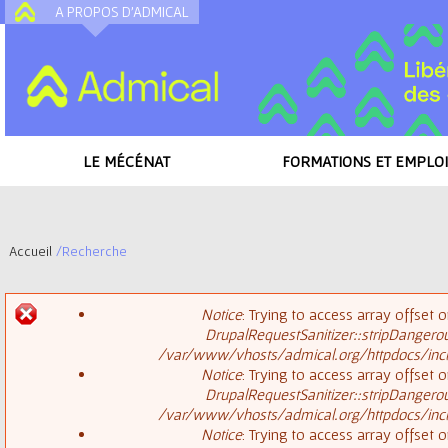
A PROPOS D'ADMICAL
A
LE MÉCÉNAT
FORMATIONS ET EMPLOI
Accueil
/
Recherche
V
Notice
: Trying to access array offset o
o
DrupalRequestSanitizer::stripDangero
M
/var/www/vhosts/admical.org/httpdocs/inclu
u
Notice
: Trying to access array offset o
DrupalRequestSanitizer::stripDangero
e
s
/var/www/vhosts/admical.org/httpdocs/inclu
Notice
: Trying to access array offset o
s