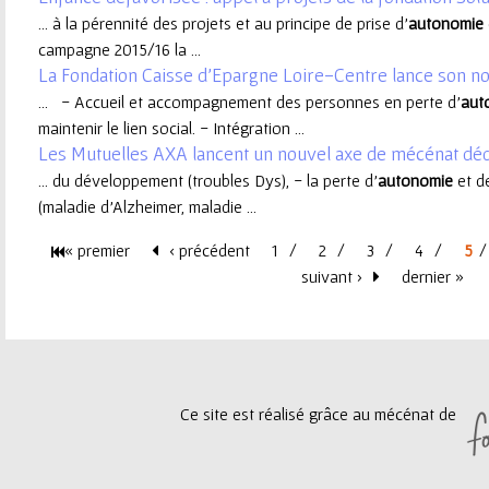
... à la pérennité des projets et au principe de prise d’
autonomie
e
campagne 2015/16 la ...
La Fondation Caisse d'Epargne Loire-Centre lance son no
u
... - Accueil et accompagnement des personnes en perte d'
aut
maintenir le lien social. - Intégration ...
r
Les Mutuelles AXA lancent un nouvel axe de mécénat dédi
... du développement (troubles Dys), - la perte d’
autonomie
et d
(maladie d’Alzheimer, maladie ...
« premier
‹ précédent
1
2
3
4
5
P
suivant ›
dernier »
a
g
Ce site est réalisé grâce au mécénat de
e
s