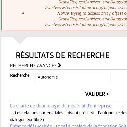
ê
DrupalRequestSanitizer::stripDangero
/var/www/vhosts/admical.org/httpdocs/inclu
t
s
Notice
: Trying to access array offset o
DrupalRequestSanitizer::stripDangero
e
/var/www/vhosts/admical.org/httpdocs/inclu
a
s
g
i
RÉSULTATS DE RECHERCHE
e
c
RECHERCHE AVANCÉE
d
i
Recherche
'
e
La charte de déontologie du mécénat d'entreprise
r
... Les relations partenariales doivent préserver l’
autonomie
des
dialogue équilibré et ...
r
Enfance défavorisée : appel à projets de la fondation So