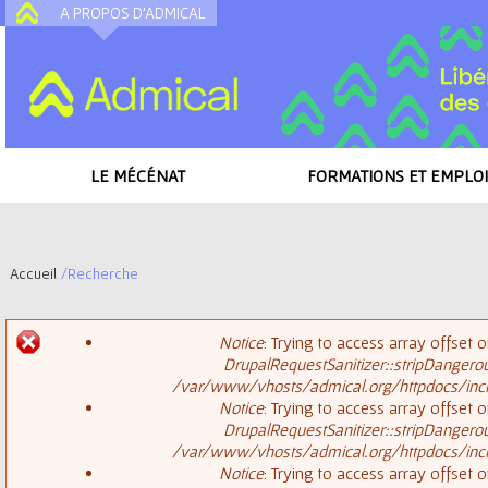
A PROPOS D'ADMICAL
A
LE MÉCÉNAT
FORMATIONS ET EMPLOI
Accueil
/
Recherche
V
Notice
: Trying to access array offset o
o
DrupalRequestSanitizer::stripDangero
M
/var/www/vhosts/admical.org/httpdocs/inclu
u
Notice
: Trying to access array offset o
DrupalRequestSanitizer::stripDangero
e
s
/var/www/vhosts/admical.org/httpdocs/inclu
Notice
: Trying to access array offset o
s