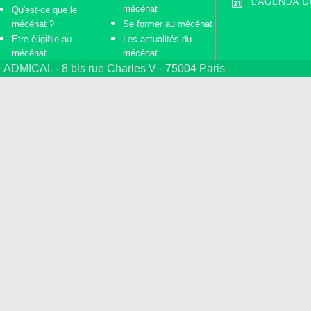
L'AGENDA D
mécénat
Qu'est-ce que le
mécénat ?
Se former au mécénat
Etre éligible au
Les actualités du
mécénat
mécénat
ADMICAL - 8 bis rue Charles V - 75004 Paris