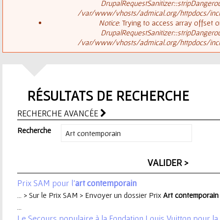
ê
DrupalRequestSanitizer::stripDangero
/var/www/vhosts/admical.org/httpdocs/inclu
t
s
Notice
: Trying to access array offset o
DrupalRequestSanitizer::stripDangero
e
/var/www/vhosts/admical.org/httpdocs/inclu
a
s
g
i
RÉSULTATS DE RECHERCHE
e
c
RECHERCHE AVANCÉE
d
i
Recherche
'
e
Prix SAM pour l'
art
contemporain
r
... > Sur le Prix SAM > Envoyer un dossier Prix
Art
contemporain
...
r
Le Secours populaire à la Fondation Louis Vuitton pour l