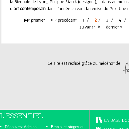
la Biennale de Lyon), Philippe Starck (designer), ... dans au moin
d’
art
contemporain
dans l’année suivant la remise du Prix. Une oc
« premier
‹ précédent
1
2
3
4
P
suivant ›
dernier »
a
g
Ce site est réalisé grâce au mécénat de
e
s
L'ESSENTIEL
LA BASE DO
Découvrez Admical
Emploi et stages du