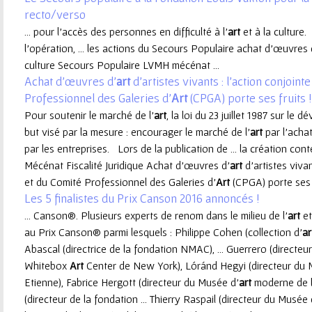
recto/verso
e
... pour l’accès des personnes en difficulté à l’
art
et à la culture
l’opération, ... les actions du Secours Populaire achat d’œuvres 
u
culture Secours Populaire LVMH mécénat ...
Achat d’œuvres d’
art
d’artistes vivants : l’action conjoin
r
Professionnel des Galeries d’
Art
(CPGA) porte ses fruits !
Pour soutenir le marché de l’
art
, la loi du 23 juillet 1987 sur le
but visé par la mesure : encourager le marché de l'
art
par l'acha
par les entreprises. Lors de la publication de ... la création c
Mécénat Fiscalité Juridique Achat d’œuvres d’
art
d’artistes vivan
et du Comité Professionnel des Galeries d’
Art
(CPGA) porte ses fr
Les 5 finalistes du Prix Canson 2016 annoncés !
... Canson®. Plusieurs experts de renom dans le milieu de l’
art
et
au Prix Canson® parmi lesquels : Philippe Cohen (collection d’
ar
Abascal (directrice de la fondation NMAC), ... Guerrero (directeur 
Whitebox
Art
Center de New York), Lóránd Hegyi (directeur du 
Etienne), Fabrice Hergott (directeur du Musée d’
art
moderne de la
(directeur de la fondation ... Thierry Raspail (directeur du Musée 