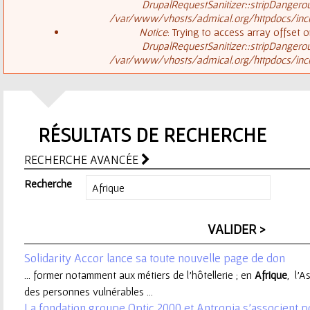
ê
DrupalRequestSanitizer::stripDangero
/var/www/vhosts/admical.org/httpdocs/inclu
t
s
Notice
: Trying to access array offset o
DrupalRequestSanitizer::stripDangero
e
/var/www/vhosts/admical.org/httpdocs/inclu
a
s
g
i
RÉSULTATS DE RECHERCHE
e
c
RECHERCHE AVANCÉE
d
i
Recherche
'
e
Solidarity Accor lance sa toute nouvelle page de don
r
... former notamment aux métiers de l’hôtellerie ; en
Afrique
, l’
des personnes vulnérables ...
r
La fondation groupe Optic 2000 et Antropia s'associent 