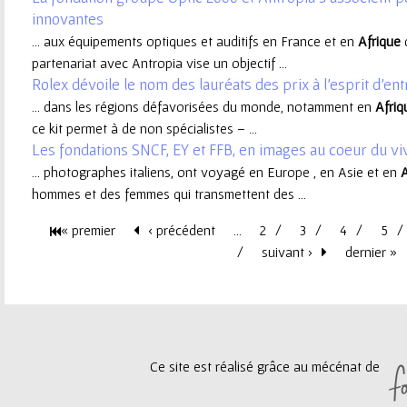
innovantes
e
... aux équipements optiques et auditifs en France et en
Afrique
partenariat avec Antropia vise un objectif ...
u
Rolex dévoile le nom des lauréats des prix à l'esprit d'en
... dans les régions défavorisées du monde, notamment en
Afriq
r
ce kit permet à de non spécialistes – ...
Les fondations SNCF, EY et FFB, en images au coeur du v
... photographes italiens, ont voyagé en Europe , en Asie et en
A
hommes et des femmes qui transmettent des ...
« premier
‹ précédent
…
2
3
4
5
P
suivant ›
dernier »
a
g
Ce site est réalisé grâce au mécénat de
e