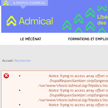
A PROPOS D'ADMICAL
A
LE MÉCÉNAT
FORMATIONS ET EMPLOI
Accueil
/
Recherche
V
Notice
: Trying to access array offset o
o
DrupalRequestSanitizer::stripDangero
M
/var/www/vhosts/admical.org/httpdocs/inclu
u
Notice
: Trying to access array offset o
DrupalRequestSanitizer::stripDangero
e
s
/var/www/vhosts/admical.org/httpdocs/inclu
Notice
: Trying to access array offset o
s