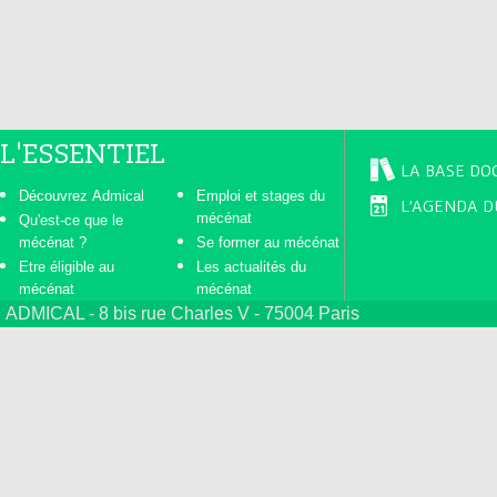
s
L'ESSENTIEL
LA BASE DO
Découvrez Admical
Emploi et stages du
L'AGENDA D
mécénat
Qu'est-ce que le
mécénat ?
Se former au mécénat
Etre éligible au
Les actualités du
mécénat
mécénat
ADMICAL - 8 bis rue Charles V - 75004 Paris