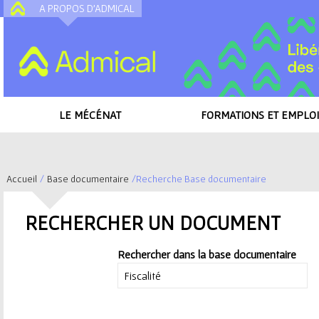
A PROPOS D'ADMICAL
A
LE MÉCÉNAT
FORMATIONS ET EMPLOI
Accueil
/
Base documentaire
/
Recherche Base documentaire
V
RECHERCHER UN DOCUMENT
o
Rechercher dans la base documentaire
u
s
LA
FISCALITÉ
DU MÉCÉNAT