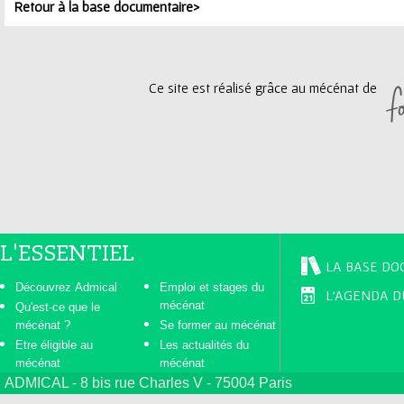
Retour à la base documentaire>
g
e
Ce site est réalisé grâce au mécénat de
s
L'ESSENTIEL
LA BASE DO
Découvrez Admical
Emploi et stages du
L'AGENDA D
mécénat
Qu'est-ce que le
mécénat ?
Se former au mécénat
Etre éligible au
Les actualités du
mécénat
mécénat
ADMICAL - 8 bis rue Charles V - 75004 Paris