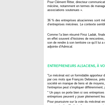
Pour Clément Ritter, directeur communicat
mécène, notamment en termes de managemen
associations soutenues ».
36 % des entreprises alsaciennes sont méc
d’entreprises mécènes. Le contexte semble
Comme l’a bien résumé Firoz Ladak, finaleme
en effet souvent d’histoires de rencontres
son de rendre à son territoire ce qu’il lui
adjointe d’Admical.
ENTREPRENEURS ALSACIENS, À VO
"Le mécénat est un formidable apporteur de
par ces mots que François Debiesse, présid
société en manque de liens et de moyens, d
l'entreprise peut s'impliquer différemment,
" Un pays se porte bien si ses entreprises s
entreprises peuvent y jouer pleinement leur 
Pour poursuivre sur la voie du mécénat en