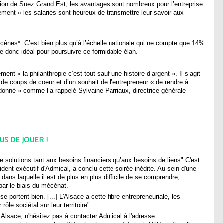
ion de Suez Grand Est, les avantages sont nombreux pour l’entreprise
t « les salariés sont heureux de transmettre leur savoir aux
ènes*. C’est bien plus qu’à l’échelle nationale qui ne compte que 14%
 donc idéal pour poursuivre ce formidable élan.
nt « la philanthropie c’est tout sauf une histoire d’argent ». Il s’agit
, de coups de coeur et d’un souhait de l’entrepreneur « de rendre à
 a donné » comme l’a rappelé Sylvaine Parriaux, directrice générale
US DE JOUER !
 solutions tant aux besoins financiers qu’aux besoins de liens" C'est
ent exécutif d'Admical, a conclu cette soirée inédite. Au sein d'une
ans laquelle il est de plus en plus difficile de se comprendre,
 par le biais du mécénat.
e portent bien. [...] L'Alsace a cette fibre entrepreneuriale, les
rôle sociétal sur leur territoire".
 Alsace, n'hésitez pas à contacter Admical à l'adresse