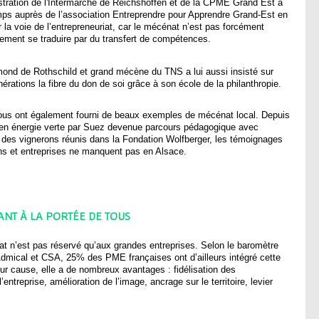
istration de l'Intermarché de Reichshoffen et de la CPME Grand Est a
mps auprès de l’association Entreprendre pour Apprendre Grand-Est en
la voie de l’entrepreneuriat, car le mécénat n’est pas forcément
ement se traduire par du transfert de compétences.
ond de Rothschild et grand mécène du TNS a lui aussi insisté sur
érations la fibre du don de soi grâce à son école de la philanthropie.
ous ont également fourni de beaux exemples de mécénat local. Depuis
e en énergie verte par Suez devenue parcours pédagogique avec
 des vignerons réunis dans la Fondation Wolfberger, les témoignages
ons et entreprises ne manquent pas en Alsace.
NT À LA PORTÉE DE TOUS
t n’est pas réservé qu’aux grandes entreprises. Selon le baromètre
Admical et CSA, 25% des PME françaises ont d’ailleurs intégré cette
pour cause, elle a de nombreux avantages : fidélisation des
entreprise, amélioration de l’image, ancrage sur le territoire, levier