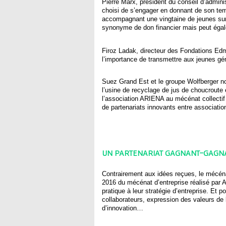
Pierre Marx, président du conseil d’admin
choisi de s’engager en donnant de son te
accompagnant une vingtaine de jeunes sur 
synonyme de don financier mais peut égal
Firoz Ladak, directeur des Fondations Edm
l’importance de transmettre aux jeunes gén
Suez Grand Est et le groupe Wolfberger n
l’usine de recyclage de jus de choucrout
l’association ARIENA au mécénat collectif
de partenariats innovants entre associati
UN PARTENARIAT GAGNANT-GAGNA
Contrairement aux idées reçues, le mécéna
2016 du mécénat d’entreprise réalisé par 
pratique à leur stratégie d’entreprise. Et 
collaborateurs, expression des valeurs de l’
d’innovation…