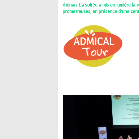
ê
rhénan. La soirée a mis en lumière la v
prometteuses, en présence d'une cent
t
e
s
i
c
i