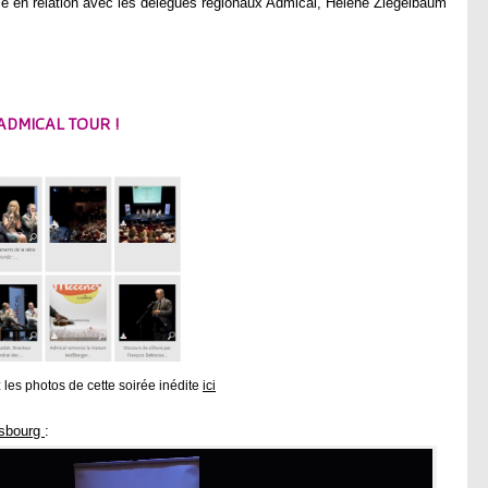
e en relation avec les délégués régionaux Admical, Hélène Ziegelbaum
 ADMICAL TOUR !
les photos de cette soirée inédite
ici
asbourg
: