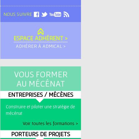
NOUS SUIVRE
ESPACE ADHÉRENT >
ADHÉRER À ADMICAL >
VOUS FORMER
AU MÉCÉNAT
ENTREPRISES / MÉCÈNES
Construire et piloter une stratégie de
mécénat
Voir toutes les formations >
PORTEURS DE PROJETS