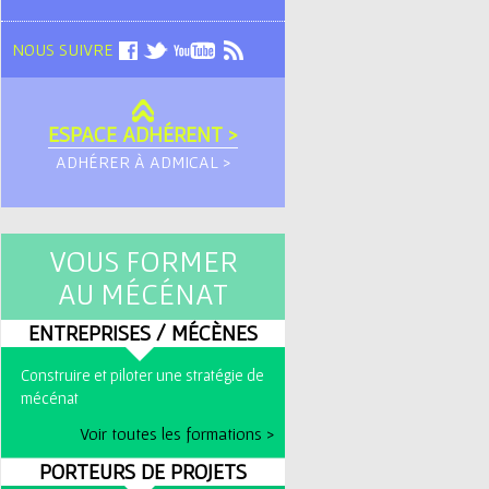
NOUS SUIVRE
ESPACE ADHÉRENT >
ADHÉRER À ADMICAL >
VOUS FORMER
AU MÉCÉNAT
ENTREPRISES / MÉCÈNES
Construire et piloter une stratégie de
mécénat
Voir toutes les formations >
PORTEURS DE PROJETS