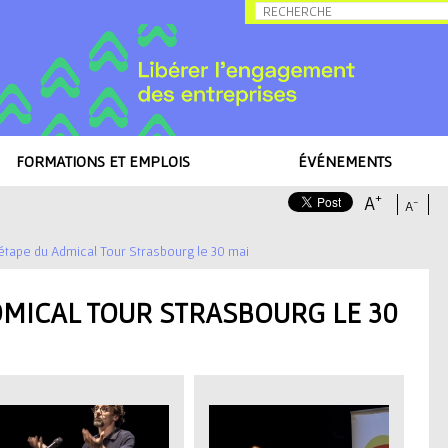
Allez au contenu
FORMATIONS ET EMPLOIS
ÉVÉNEMENTS
+
A
-
A
tape du Admical Tour Strasbourg le 30 mai
DMICAL TOUR STRASBOURG LE 30