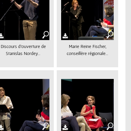
Discours d'ouverture de
Marie Reine Fischer,
Stanislas Nordey...
conseillère régionale...