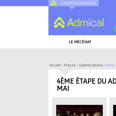
A PROPOS D'ADMICAL
LE MÉCÉNAT
Accueil
/
Presse
/
Galeries photos
/
4ème é
V
4ÈME ÉTAPE DU A
o
MAI
u
s