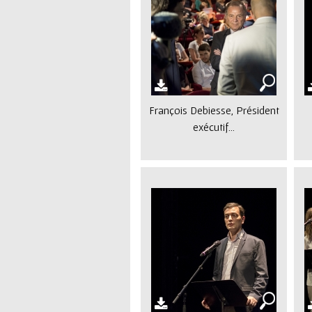
ê
t
e
s
François Debiesse, Président
i
exécutif...
c
i