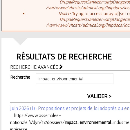
ê
DrupalRequestSanitizer::stripDangero
/var/www/vhosts/admical.org/httpdocs/inclu
t
s
Notice
: Trying to access array offset o
DrupalRequestSanitizer::stripDangero
e
/var/www/vhosts/admical.org/httpdocs/inclu
a
s
g
i
RÉSULTATS DE RECHERCHE
e
c
RECHERCHE AVANCÉE
d
i
Recherche
'
e
Juin 2026 (1) : Propositions et projets de loi adoptés ou e
r
... https://www.assemblee-
nationale.fr/dyn/17/dossiers/
impact
_
environnemental
_industrie
r
intéresse ...