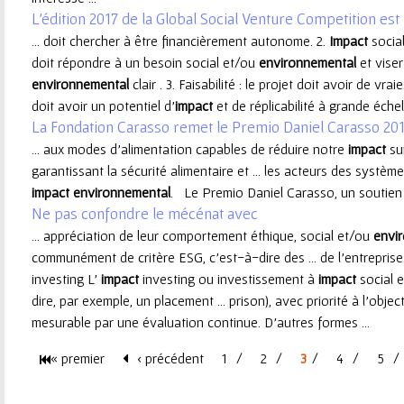
L'édition 2017 de la Global Social Venture Competition est 
e
... doit chercher à être financièrement autonome. 2.
Impact
socia
doit répondre à un besoin social et/ou
environnemental
et vise
u
environnemental
clair . 3. Faisabilité : le projet doit avoir de vra
doit avoir un potentiel d’
impact
et de réplicabilité à grande éche
r
La Fondation Carasso remet le Premio Daniel Carasso 201
... aux modes d'alimentation capables de réduire notre
impact
su
garantissant la sécurité alimentaire et ... les acteurs des système
impact
environnemental
. Le Premio Daniel Carasso, un soutien u
Ne pas confondre le mécénat avec
... appréciation de leur comportement éthique, social et/ou
envi
communément de critère ESG, c'est-à-dire des ... de l’entreprise
investing L’
impact
investing ou investissement à
impact
social e
dire, par exemple, un placement ... prison), avec priorité à l’objec
mesurable par une évaluation continue. D'autres formes ...
« premier
‹ précédent
1
2
3
4
5
P