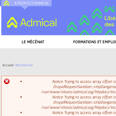
A PROPOS D'ADMICAL
A
LE MÉCÉNAT
FORMATIONS ET EMPLOI
Accueil
/
Recherche
V
Notice
: Trying to access array offset o
o
DrupalRequestSanitizer::stripDangero
M
/var/www/vhosts/admical.org/httpdocs/inclu
u
Notice
: Trying to access array offset o
DrupalRequestSanitizer::stripDangero
e
s
/var/www/vhosts/admical.org/httpdocs/inclu
Notice
: Trying to access array offset o
s