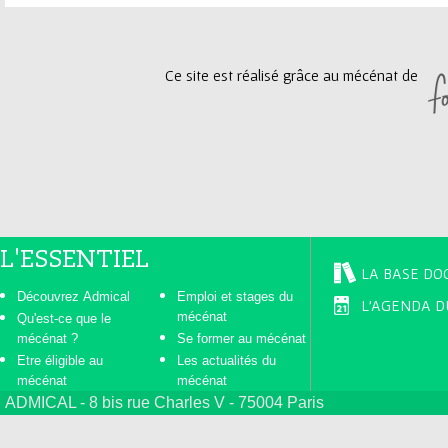
a
g
Ce site est réalisé grâce au mécénat de
e
s
L'ESSENTIEL
LA BASE DO
Découvrez Admical
Emploi et stages du
L'AGENDA D
mécénat
Qu'est-ce que le
mécénat ?
Se former au mécénat
Etre éligible au
Les actualités du
mécénat
mécénat
ADMICAL - 8 bis rue Charles V - 75004 Paris