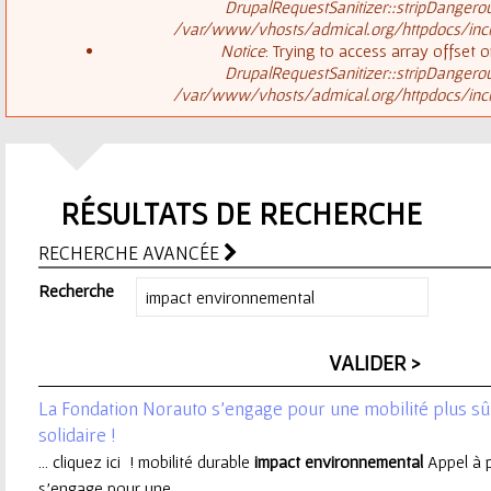
ê
DrupalRequestSanitizer::stripDangero
/var/www/vhosts/admical.org/httpdocs/inclu
t
s
Notice
: Trying to access array offset o
DrupalRequestSanitizer::stripDangero
e
/var/www/vhosts/admical.org/httpdocs/inclu
a
s
g
i
RÉSULTATS DE RECHERCHE
e
c
RECHERCHE AVANCÉE
d
i
Recherche
'
e
La Fondation Norauto s’engage pour une mobilité plus sûr
r
solidaire !
... cliquez ici ! mobilité durable
impact
environnemental
Appel à 
r
s’engage pour une ...