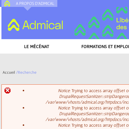
A PROPOS D'ADMICAL
A
LE MÉCÉNAT
FORMATIONS ET EMPLOI
Accueil
/
Recherche
V
Notice
: Trying to access array offset o
o
DrupalRequestSanitizer::stripDangero
M
/var/www/vhosts/admical.org/httpdocs/inclu
u
Notice
: Trying to access array offset o
DrupalRequestSanitizer::stripDangero
e
s
/var/www/vhosts/admical.org/httpdocs/inclu
Notice
: Trying to access array offset o
s