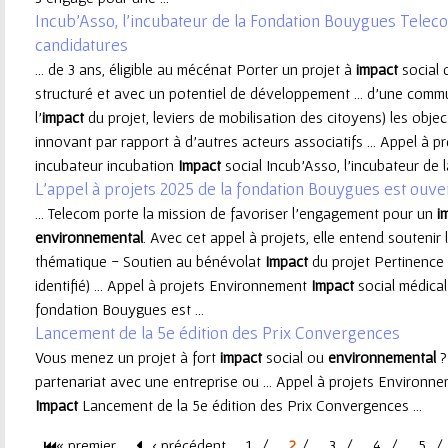
Incub’Asso, l’incubateur de la Fondation Bouygues Telec
e
candidatures
... de 3 ans, éligible au mécénat Porter un projet à
impact
social
u
structuré et avec un potentiel de développement ... d’une com
l’
impact
du projet, leviers de mobilisation des citoyens) les object
r
innovant par rapport à d’autres acteurs associatifs ... Appel à
incubateur incubation
Impact
social Incub’Asso, l’incubateur de 
L'appel à projets 2025 de la fondation Bouygues est ouver
... Telecom porte la mission de favoriser l’engagement pour un
i
environnemental
. Avec cet appel à projets, elle entend soutenir 
thématique - Soutien au bénévolat
Impact
du projet Pertinence 
identifié) ... Appel à projets Environnement
Impact
social médical
fondation Bouygues est ...
Lancement de la 5e édition des Prix Convergences
Vous menez un projet à fort
impact
social ou
environnemental
?
partenariat avec une entreprise ou ... Appel à projets Environ
Impact
Lancement de la 5e édition des Prix Convergences ...
« premier
‹ précédent
1
2
3
4
5