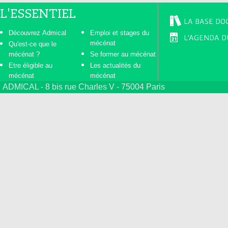
L'ESSENTIEL
LA BASE DO
Découvrez Admical
Emploi et stages du
L'AGENDA D
mécénat
Qu'est-ce que le
mécénat ?
Se former au mécénat
Etre éligible au
Les actualités du
mécénat
mécénat
ADMICAL - 8 bis rue Charles V - 75004 Paris