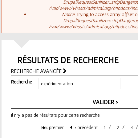
ê
DrupalRequestSanitizer::stripDangero
/var/www/vhosts/admical.org/httpdocs/inclu
t
s
Notice
: Trying to access array offset o
DrupalRequestSanitizer::stripDangero
e
/var/www/vhosts/admical.org/httpdocs/inclu
a
s
g
i
RÉSULTATS DE RECHERCHE
e
c
RECHERCHE AVANCÉE
d
i
Recherche
'
e
Il n'y a pas de résultats pour cette recherche
r
« premier
‹ précédent
1
2
3
r
P