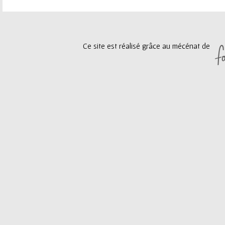
e
a
u
g
Ce site est réalisé grâce au mécénat de
r
e
s