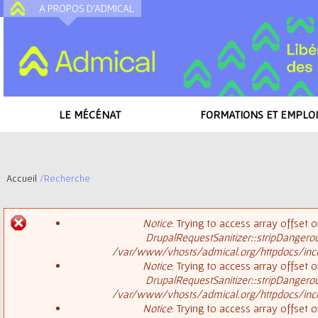
A PROPOS D'ADMICAL
A
LE MÉCÉNAT
FORMATIONS ET EMPLOI
Accueil
/
Recherche
V
Notice
: Trying to access array offset o
o
DrupalRequestSanitizer::stripDangero
M
/var/www/vhosts/admical.org/httpdocs/inclu
u
Notice
: Trying to access array offset o
DrupalRequestSanitizer::stripDangero
e
s
/var/www/vhosts/admical.org/httpdocs/inclu
Notice
: Trying to access array offset o
s