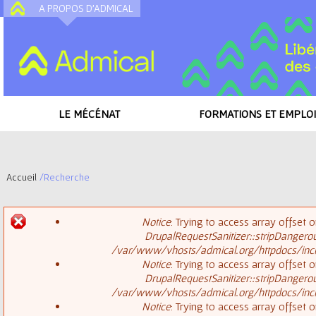
A PROPOS D'ADMICAL
A
LE MÉCÉNAT
FORMATIONS ET EMPLOI
Accueil
/
Recherche
V
Notice
: Trying to access array offset o
o
DrupalRequestSanitizer::stripDangero
M
/var/www/vhosts/admical.org/httpdocs/inclu
u
Notice
: Trying to access array offset o
DrupalRequestSanitizer::stripDangero
e
s
/var/www/vhosts/admical.org/httpdocs/inclu
Notice
: Trying to access array offset o
s