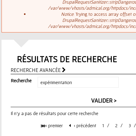
ê
DrupalRequestSanitizer::stripDangero
/var/www/vhosts/admical.org/httpdocs/inclu
t
s
Notice
: Trying to access array offset o
DrupalRequestSanitizer::stripDangero
e
/var/www/vhosts/admical.org/httpdocs/inclu
a
s
g
i
RÉSULTATS DE RECHERCHE
e
c
RECHERCHE AVANCÉE
d
i
Recherche
'
e
Il n'y a pas de résultats pour cette recherche
r
« premier
‹ précédent
1
2
3
r
P