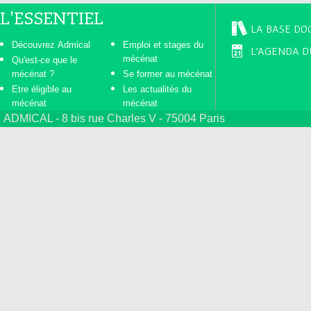
L'ESSENTIEL
LA BASE DO
Découvrez Admical
Emploi et stages du
L'AGENDA D
mécénat
Qu'est-ce que le
mécénat ?
Se former au mécénat
Etre éligible au
Les actualités du
mécénat
mécénat
ADMICAL - 8 bis rue Charles V - 75004 Paris