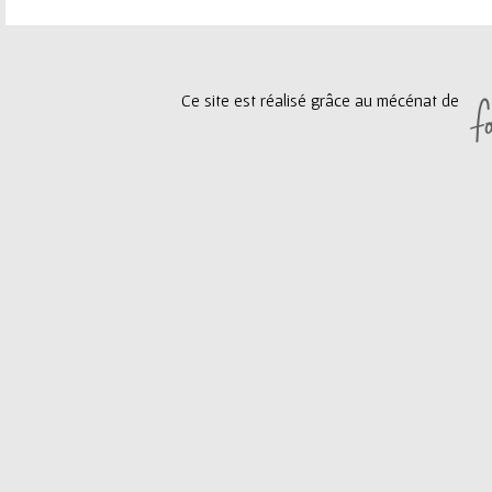
e
a
u
g
Ce site est réalisé grâce au mécénat de
r
e
s