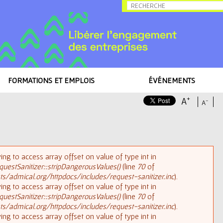
Allez au contenu
FORMATIONS ET EMPLOIS
ÉVÉNEMENTS
+
A
-
A
rying to access array offset on value of type int in
uestSanitizer::stripDangerousValues()
(line
70
of
/admical.org/httpdocs/includes/request-sanitizer.inc
).
rying to access array offset on value of type int in
uestSanitizer::stripDangerousValues()
(line
70
of
/admical.org/httpdocs/includes/request-sanitizer.inc
).
rying to access array offset on value of type int in