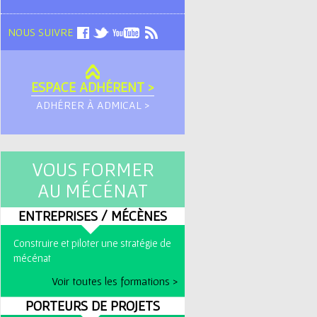
NOUS SUIVRE
ESPACE ADHÉRENT >
ADHÉRER À ADMICAL >
VOUS FORMER
AU MÉCÉNAT
ENTREPRISES / MÉCÈNES
Construire et piloter une stratégie de
mécénat
Voir toutes les formations >
PORTEURS DE PROJETS