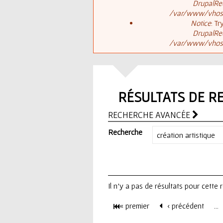
ê
DrupalReq
/var/www/vhosts
t
s
Notice
: T
DrupalReq
e
/var/www/vhosts
a
s
g
i
RÉSULTATS DE R
e
c
RECHERCHE AVANCÉE
d
i
Recherche
'
e
Il n'y a pas de résultats pour cette
r
« premier
‹ précédent
…
r
P