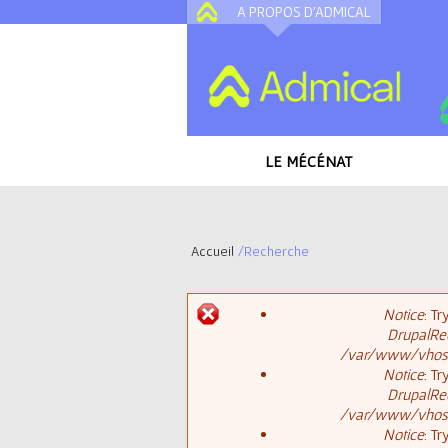
A PROPOS D'ADMICAL
LE MÉCÉNAT
Accueil
/
Recherche
V
Notice
: T
o
DrupalReq
M
/var/www/vhosts
u
Notice
: T
DrupalReq
e
s
/var/www/vhosts
Notice
: T
s