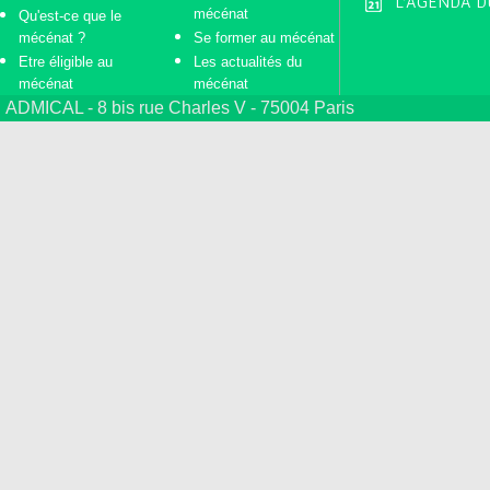
L'AGENDA D
mécénat
Qu'est-ce que le
mécénat ?
Se former au mécénat
Etre éligible au
Les actualités du
mécénat
mécénat
ADMICAL - 8 bis rue Charles V - 75004 Paris