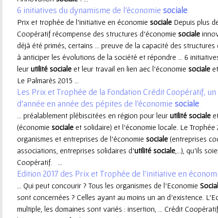
6 initiatives du dynamisme de l'économie
sociale
e
Prix et trophée de l'initiative en économie
sociale
Depuis plus de
Coopératif récompense des structures d’économie
sociale
innov
u
déjà été primés, certains ... preuve de la capacité des structure
à anticiper les évolutions de la société et répondre ... 6 initiati
r
leur
utilité
sociale
et leur travail en lien aec l'économie
sociale
et
Le Palmarès 2015 ...
Les Prix et Trophée de la Fondation Crédit Coopératif, un 
d'année en année des pépites de l'économie
sociale
... préalablement plébiscitées en région pour leur
utilité
sociale
et
(économie
sociale
et solidaire) et l’économie locale. Le Trophée 
organismes et entreprises de l’économie
sociale
(entreprises co
associations, entreprises solidaires d’
utilité
sociale
,…), qu’ils so
Coopératif. ...
Edition 2017 des Prix et Trophée de l'initiative en écono
... Qui peut concourir ? Tous les organismes de l'Economie
Socia
sont concernées ? Celles ayant au moins un an d'existence. L'
multiple, les domaines sont variés : insertion, ... Crédit Coopérati