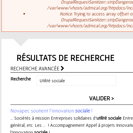
ê
DrupalRequestSanitizer::stripDangero
/var/www/vhosts/admical.org/httpdocs/inclu
t
s
Notice
: Trying to access array offset o
DrupalRequestSanitizer::stripDangero
e
/var/www/vhosts/admical.org/httpdocs/inclu
a
s
g
i
RÉSULTATS DE RECHERCHE
e
c
RECHERCHE AVANCÉE
d
i
Recherche
'
e
Novapec soutient l’innovation
sociale
!
r
... Sociétés à mission Entreprises solidaires d’
utilité
sociale
Entre
général, etc. Les ... ! Accompagnement Appel à projets Innovat
r
l’innovation
sociale
! ...