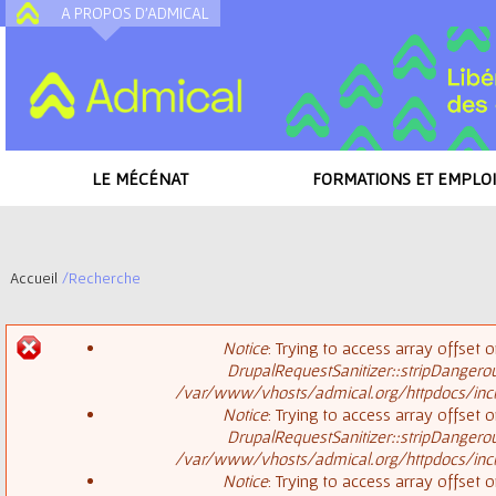
A PROPOS D'ADMICAL
A
LE MÉCÉNAT
FORMATIONS ET EMPLOI
Accueil
/
Recherche
V
Notice
: Trying to access array offset o
o
DrupalRequestSanitizer::stripDangero
M
/var/www/vhosts/admical.org/httpdocs/inclu
u
Notice
: Trying to access array offset o
DrupalRequestSanitizer::stripDangero
e
s
/var/www/vhosts/admical.org/httpdocs/inclu
Notice
: Trying to access array offset o
s