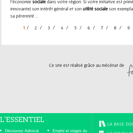
l'économie
sociale
dans votre région. Si votre initiative est prim
innovante) son intérêt général et son
utilité
sociale
son exemplari
sa pérennité ...
1
2
3
4
5
6
7
8
9
P
a
g
Ce site est réalisé grâce au mécénat de
e
s
L'ESSENTIEL
LA BASE DO
Découvrez Admical
Emploi et stages du