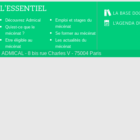
L'ESSENTIEL
LA BASE DO
Découvrez Admical
Emploi et stages du
L'AGENDA D
mécénat
Qu'est-ce que le
mécénat ?
Se former au mécénat
Etre éligible au
Les actualités du
mécénat
mécénat
ADMICAL - 8 bis rue Charles V - 75004 Paris