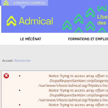
A PROPOS D'ADMICAL
A
LE MÉCÉNAT
FORMATIONS ET EMPLOI
Accueil
/
Recherche
V
Notice
: Trying to access array offset o
o
DrupalRequestSanitizer::stripDangero
M
/var/www/vhosts/admical.org/httpdocs/inclu
u
Notice
: Trying to access array offset o
DrupalRequestSanitizer::stripDangero
e
s
/var/www/vhosts/admical.org/httpdocs/inclu
Notice
: Trying to access array offset o
s