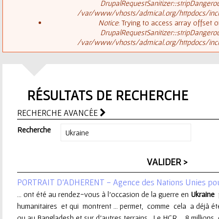
ê
DrupalRequestSanitizer::stripDangero
/var/www/vhosts/admical.org/httpdocs/inclu
t
s
Notice
: Trying to access array offset o
DrupalRequestSanitizer::stripDangero
e
/var/www/vhosts/admical.org/httpdocs/inclu
a
s
g
i
RÉSULTATS DE RECHERCHE
e
c
RECHERCHE AVANCÉE
d
i
Recherche
'
e
PORTRAIT D'ADHERENT - Agence des Nations Unies pour
r
... ont été au rendez-vous à l’occasion de la guerre en
Ukraine
p
humanitaires et qui montrent ... permet, comme cela a déjà ét
r
ou au Bangladesh et sur d’autres terrains . Le HCR ... 8 million