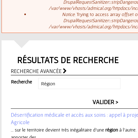
ê
DrupalRequestSanitizer::stripDangero
/var/www/vhosts/admical.org/httpdocs/inclu
t
s
Notice
: Trying to access array offset o
DrupalRequestSanitizer::stripDangero
e
/var/www/vhosts/admical.org/httpdocs/inclu
a
s
g
i
RÉSULTATS DE RECHERCHE
e
c
RECHERCHE AVANCÉE
d
i
Recherche
'
e
Désertification médicale et accès aux soins : appel à proje
r
Agricole
... sur le territoire devient très inégalitaire d'une
région
à l'autre.
r
apporter des ...