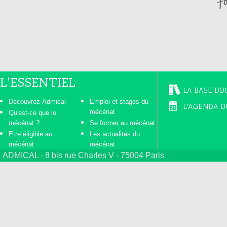
s
L'ESSENTIEL
LA BASE DO
Découvrez Admical
Emploi et stages du
L'AGENDA D
mécénat
Qu'est-ce que le
mécénat ?
Se former au mécénat
Etre éligible au
Les actualités du
mécénat
mécénat
ADMICAL - 8 bis rue Charles V - 75004 Paris