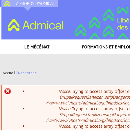
A PROPOS D'ADMICAL
A
LE MÉCÉNAT
FORMATIONS ET EMPLOI
Accueil
/
Recherche
V
Notice
: Trying to access array offset o
o
DrupalRequestSanitizer::stripDangero
M
/var/www/vhosts/admical.org/httpdocs/inclu
u
Notice
: Trying to access array offset o
DrupalRequestSanitizer::stripDangero
e
s
/var/www/vhosts/admical.org/httpdocs/inclu
Notice
: Trying to access array offset o
s