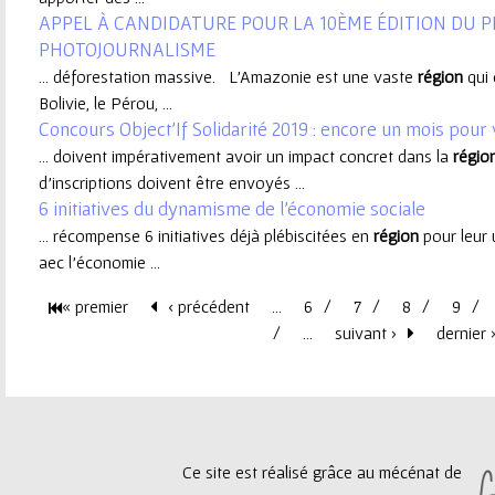
APPEL À CANDIDATURE POUR LA 10ÈME ÉDITION DU 
e
PHOTOJOURNALISME
... déforestation massive. L’Amazonie est une vaste
région
qui 
u
Bolivie, le Pérou, ...
Concours Object’If Solidarité 2019 : encore un mois pour 
r
... doivent impérativement avoir un impact concret dans la
régio
d’inscriptions doivent être envoyés ...
6 initiatives du dynamisme de l'économie sociale
... récompense 6 initiatives déjà plébiscitées en
région
pour leur u
aec l'économie ...
« premier
‹ précédent
…
6
7
8
9
P
…
suivant ›
dernier 
a
g
Ce site est réalisé grâce au mécénat de
e