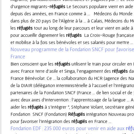
d’urgence migrants-
réfugiés
Le Secours populaire vient en aid
e
depuis des années, en France comme à ... Médecins du Monde 
dans plus de 20 pays De l’Algérie à la ... à Calais, Médecins d
u
les
réfugiés
tout au long de leur parcours et leur vient en aide à 
pour accueillir dignement les
réfugiés
La Croix-Rouge française 
r
et mobilise à la fois ses bénévoles et ses salariés pour mettre ...
Nouveau programme de la Fondation SNCF pour favoriser
France
Bien conscient que les
réfugiés
utilisent le train pour circuler e
avec France terre d'asile et Singa, l'engagement des
réfugiés
dan
France Bénévolat. Ce ... la collaboration du HCR (agence des N
de la DIAIR (délégation interministérielle à l’accueil et l’intégrat
partenaires de la Fondation SNCF (France ... de lien social et de f
avec deux axes d’intervention : l’apprentissage de la langue ... Auj
aider les
réfugiés
à s’intégrer ", Stéphane Volant, secrétaire généra
Fondation SNCF (Fondation)
Réfugiés
intégration Nouveau pr
pour favoriser l'intégration des
réfugiés
en France ...
Fondation EDF : 235 000 euros pour venir en aide aux
réf