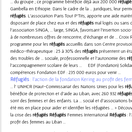
... du groupe ; ce programme bénéficie déjà aux 200 000
réfugié
Gambella en Ethiopie. Dans le cadre de la ... juridiques, leur per
réfugiés
. L’association Paris Tout P’Tits, apporte une aide matérie
disposant de place chez eux et des
réfugiés
mal logés ou sans d
l’association SINGA, ... large, SINGA, favorisant l'insertion so
à de nombreuses offres de rencontre, d'échange et de ... Croix
programme pour les
réfugiés
accueillis dans son Centre provisoi
médico-thérapeutique : 25 à 30% des
réfugiés
présentent un éta
des troubles de ... sociale, professionnelle et l’autonomie des
ré
l’accompagnement scolaire de leurs ... EDF (Fondation) Solida
compétences Fondation EDF : 235 000 euros pour venir ...
Réfugiés
: l'action de la fondation Kering au profit des f
... l' UNHCR (Haut-Commissariat des Nations Unies pour les
réf
bénéficie de protection et d'aide au Liban, avec 260 932
réfugié
sont des femmes et des enfants. La ... social et d'associations
été mis en place pour aider et identifier les réfugiées ... > Déc
la crise des
réfugiés
Réfugiés
Femmes International
Réfugiés
: l
profit des femmes au Liban ...