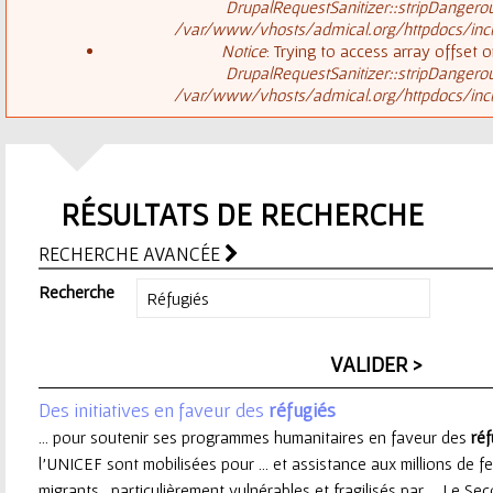
ê
DrupalRequestSanitizer::stripDangero
/var/www/vhosts/admical.org/httpdocs/inclu
t
s
Notice
: Trying to access array offset o
DrupalRequestSanitizer::stripDangero
e
/var/www/vhosts/admical.org/httpdocs/inclu
a
s
g
i
RÉSULTATS DE RECHERCHE
e
c
RECHERCHE AVANCÉE
d
i
Recherche
'
e
Des initiatives en faveur des
réfugiés
r
... pour soutenir ses programmes humanitaires en faveur des
réf
l’UNICEF sont mobilisées pour ... et assistance aux millions de
r
migrants, particulièrement vulnérables et fragilisés par ... Le S