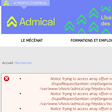
A PROPOS D'ADMICAL
A
LE MÉCÉNAT
FORMATIONS ET EMPLOI
Accueil
/
Recherche
V
Notice
: Trying to access array offset o
o
DrupalRequestSanitizer::stripDangero
M
/var/www/vhosts/admical.org/httpdocs/inclu
u
Notice
: Trying to access array offset o
DrupalRequestSanitizer::stripDangero
e
s
/var/www/vhosts/admical.org/httpdocs/inclu
Notice
: Trying to access array offset o
s